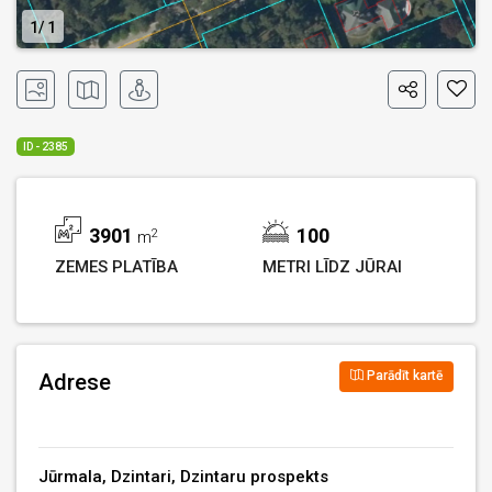
1
1
ID - 2385
3901
100
2
m
ZEMES PLATĪBA
METRI LĪDZ JŪRAI
Parādīt kartē
Adrese
Jūrmala, Dzintari, Dzintaru prospekts