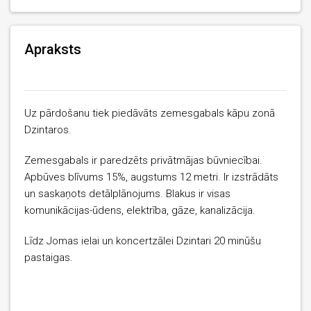
Apraksts
Uz pārdošanu tiek piedāvāts zemesgabals kāpu zonā
Dzintaros.
Zemesgabals ir paredzēts privātmājas būvniecībai.
Apbūves blīvums 15%, augstums 12 metri. Ir izstrādāts
un saskaņots detālplānojums. Blakus ir visas
komunikācijas-ūdens, elektrība, gāze, kanalizācija.
Līdz Jomas ielai un koncertzālei Dzintari 20 minūšu
pastaigas.