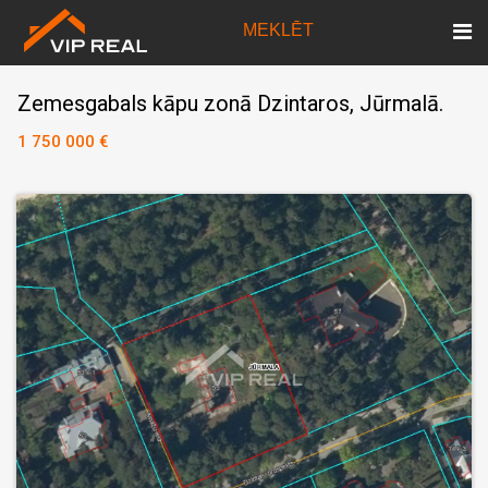
MEKLĒT
Zemesgabals kāpu zonā Dzintaros, Jūrmalā.
1 750 000 €