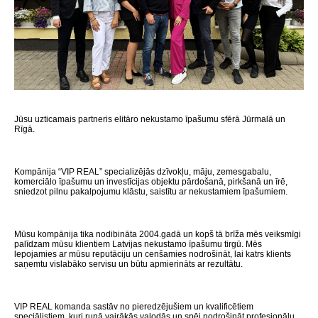
Jūsu uzticamais partneris elitāro nekustamo īpašumu sfērā Jūrmalā un
Rīgā.
Kompānija “VIP REAL” specializējās dzīvokļu, māju, zemesgabalu,
komerciālo īpašumu un investīcijas objektu pārdošanā, pirkšanā un īrē,
sniedzot pilnu pakalpojumu klāstu, saistītu ar nekustamiem īpašumiem.
Mūsu kompānija tika nodibināta 2004.gadā un kopš tā brīža mēs veiksmīgi
palīdzam mūsu klientiem Latvijas nekustamo īpašumu tirgū. Mēs
lepojamies ar mūsu reputāciju un cenšamies nodrošināt, lai katrs klients
saņemtu vislabāko servisu un būtu apmierināts ar rezultātu.
VIP REAL komanda sastāv no pieredzējušiem un kvalificētiem
speciālistiem, kuri runā vairākās valodās un spēj nodrošināt profesionālu