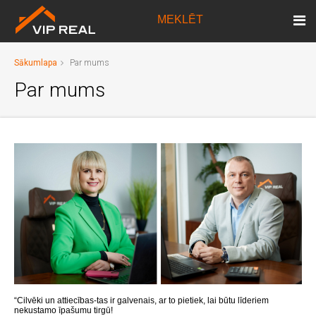
MEKLĒT
Sākumlapa
Par mums
Par mums
“Cilvēki un attiecības-tas ir galvenais, ar to pietiek, lai būtu līderiem
nekustamo īpašumu tirgū!