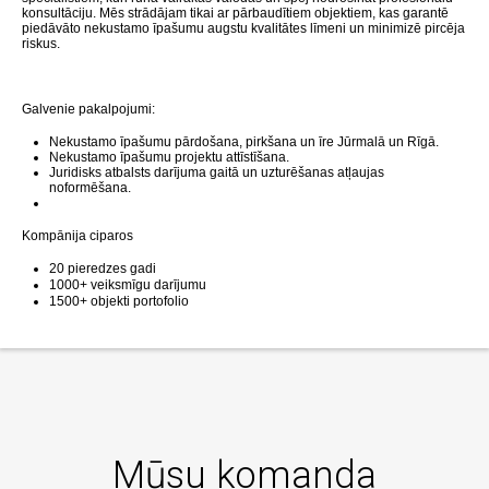
konsultāciju.
Mēs strādājam tikai ar pārbaudītiem objektiem, kas garantē
piedāvāto nekustamo īpašumu augstu kvalitātes līmeni un minimizē pircēja
riskus.
Galvenie pakalpojumi:
Nekustamo īpašumu pārdošana, pirkšana un īre Jūrmalā un Rīgā.
Nekustamo īpašumu projektu attīstīšana.
Juridisks atbalsts darījuma gaitā un uzturēšanas atļaujas
noformēšana.
Kompānija ciparos
20 pieredzes gadi
1000+ veiksmīgu darījumu
1500+ objekti portofolio
Mūsu komanda