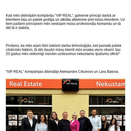
Kad mēs dibinājām kompāniju “VIP REAL”, galvenie principi darbā ar
klientiem bija un paliek godīga un atklāta attieksme pret mūsu klientiem. Uz
tiem pašiem principiem mēs veidojam mūsu profesionāļu komandu un tā
dēļ tā ir stabila.
Protams, ka mēs ejam līdzi laikiem darba tehnoloģijās, bet pamatā paliek
cilvēcisks faktors, tā dēļ daudzi mūsu klienti mūs iesaka viens otram! Jau
20 gadus mēs veiksmīgi risinām uzdevumus nekustamo īpašumu sfērā!''
"VIP REAL” kompānijas dibinātāji Aleksandrs Cikunovs un Lara Batova.