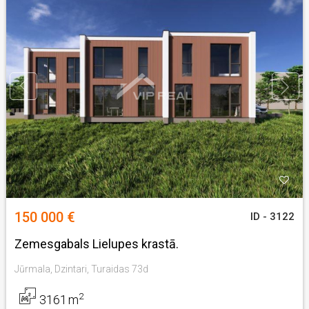
150 000 €
ID - 3122
Zemesgabals Lielupes krastā.
Jūrmala, Dzintari, Turaidas 73d
2
3161
m