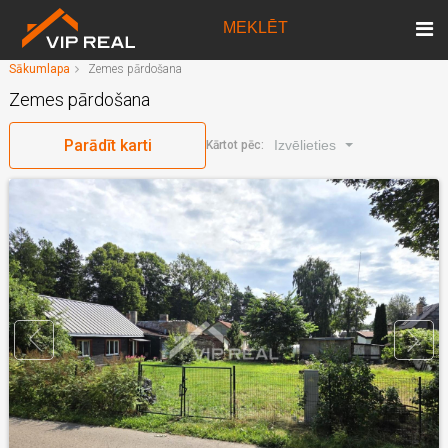
MEKLĒT
Sākumlapa
Zemes pārdošana
Zemes pārdošana
Parādīt karti
Izvēlieties
Kārtot pēc: