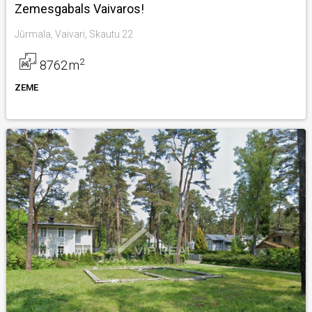
Zemesgabals Vaivaros!
Jūrmala, Vaivari, Skautu 22
2
8762
m
ZEME