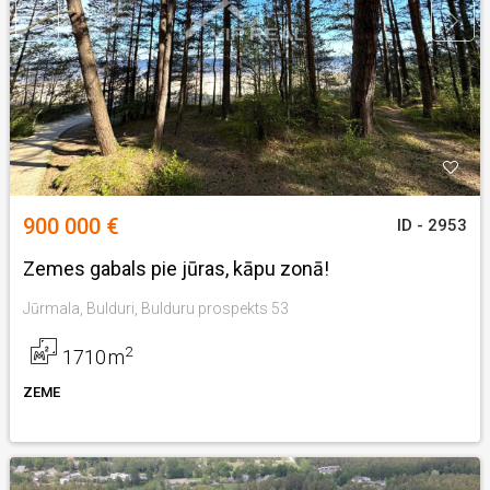
900 000 €
ID - 2953
Zemes gabals pie jūras, kāpu zonā!
Jūrmala, Bulduri, Bulduru prospekts 53
2
1710
m
ZEME