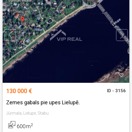
130 000 €
ID - 3156
Zemes gabals pie upes Lielupē.
Jūrmala, Lielupe, Stabu
2
600
m