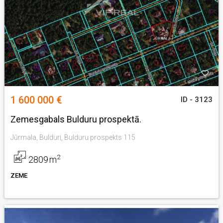
1 600 000 €
ID - 3123
Zemesgabals Bulduru prospektā.
Jūrmala, Bulduri, Bulduru prospekts 115
2
2809
m
ZEME