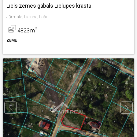
Liels zemes gabals Lielupes krastā.
Jūrmala, Lielupe, Lašu
2
4823
m
ZEME