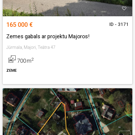
165 000 €
ID - 3171
Zemes gabals ar projektu Majoros!
Jūrmala, Majori, Teātra 47
2
700
m
ZEME