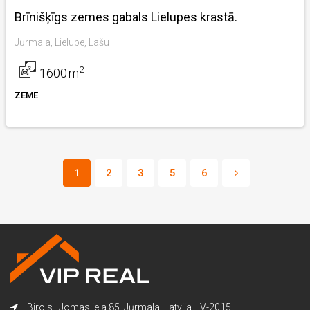
Brīnišķīgs zemes gabals Lielupes krastā.
Jūrmala, Lielupe, Lašu
2
1600
m
ZEME
1
2
3
5
6
Birojs–Jomas iela 85, Jūrmala, Latvija, LV-2015