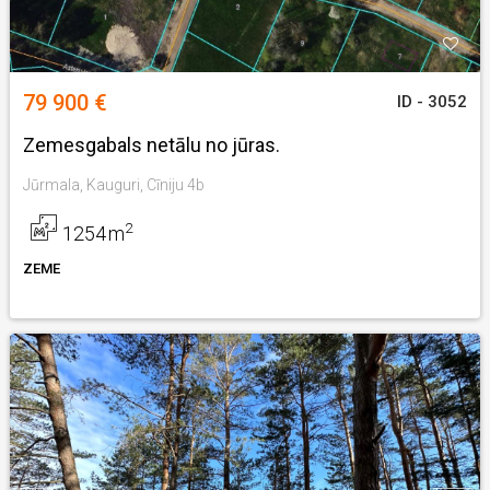
79 900 €
ID - 3052
Zemesgabals netālu no jūras.
Jūrmala, Kauguri, Cīniju 4b
2
1254
m
ZEME