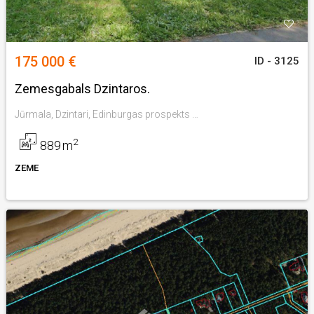
175 000 €
ID - 3125
Zemesgabals Dzintaros.
Jūrmala, Dzintari, Edinburgas prospekts 41a
2
889
m
ZEME