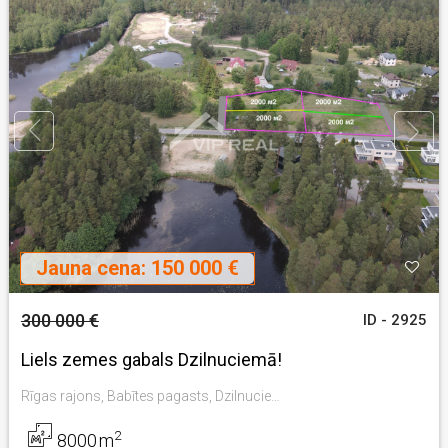
Jauna cena:
150 000 €
300 000 €
ID - 2925
Liels zemes gabals Dzilnuciemā!
Rīgas rajons, Babītes pagasts, Dzilnuciems
2
8000
m