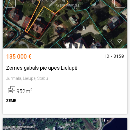
135 000 €
ID - 3158
Zemes gabals pie upes Lielupē.
Jūrmala, Lielupe, Stabu
2
952
m
ZEME