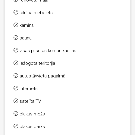
renovēta māja
pilnībā mēbelēts
kamīns
sauna
visas pilsētas komunikācijas
iežogota teritorija
autostāvvieta pagalmā
internets
satelīta TV
blakus mežs
blakus parks