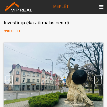
MEKLĒT
Investīciju ēka Jūrmalas centrā
990 000 €