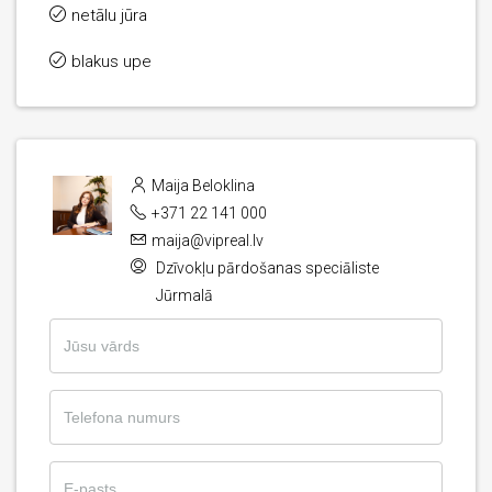
netālu jūra
blakus upe
Maija Beloklina
+371 22 141 000
maija@vipreal.lv
Dzīvokļu pārdošanas speciāliste
Jūrmalā