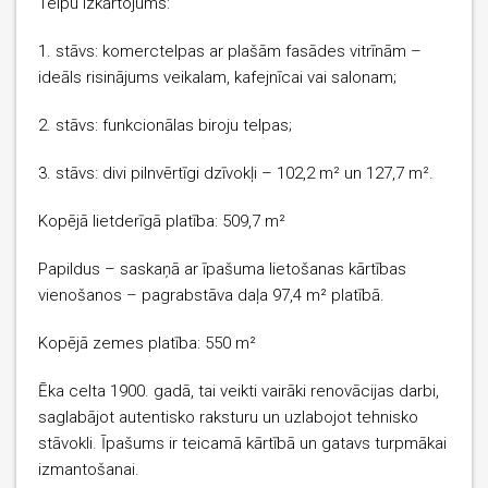
Telpu izkārtojums:
1. stāvs: komerctelpas ar plašām fasādes vitrīnām –
ideāls risinājums veikalam, kafejnīcai vai salonam;
2. stāvs: funkcionālas biroju telpas;
3. stāvs: divi pilnvērtīgi dzīvokļi – 102,2 m² un 127,7 m².
Kopējā lietderīgā platība: 509,7 m²
Papildus – saskaņā ar īpašuma lietošanas kārtības
vienošanos – pagrabstāva daļa 97,4 m² platībā.
Kopējā zemes platība: 550 m²
Ēka celta 1900. gadā, tai veikti vairāki renovācijas darbi,
saglabājot autentisko raksturu un uzlabojot tehnisko
stāvokli. Īpašums ir teicamā kārtībā un gatavs turpmākai
izmantošanai.