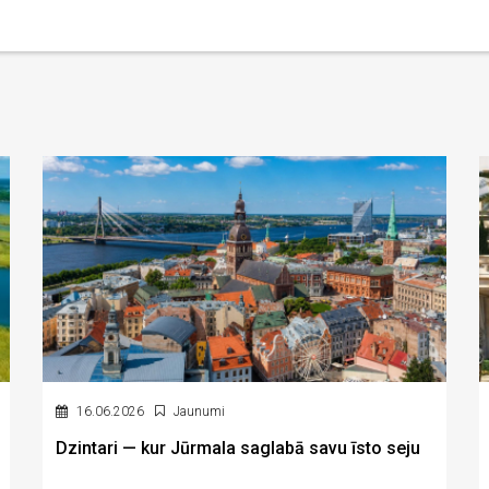
16.06.2026
Jaunumi
Dzintari — kur Jūrmala saglabā savu īsto seju