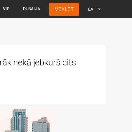
VIP
DUBAIJA
MEKLĒT
LAT
LAT
RUS
ENG
rāk nekā jebkurš cits