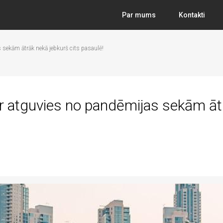
Par mums
Kontakti
 sekām ātrāk nekā jebkurš cits pasaulē!
ir atguvies no pandēmijas sekām āt