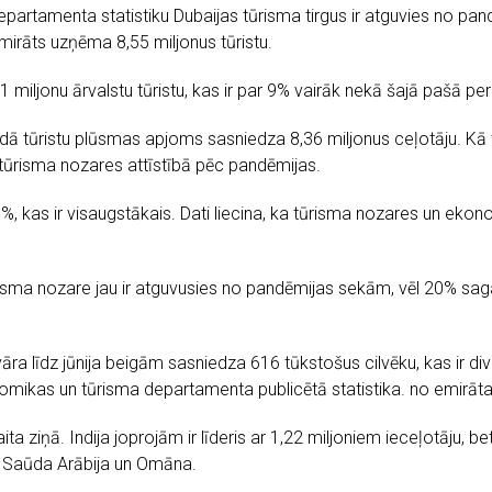
artamenta statistiku Dubaijas tūrisma tirgus ir atguvies no pan
irāts uzņēma 8,55 miljonus tūristu.
miljonu ārvalstu tūristu, kas ir par 9% vairāk nekā šajā pašā pe
 tūristu plūsmas apjoms sasniedza 8,36 miljonus ceļotāju. Kā t
tūrisma nozares attīstībā pēc pandēmijas.
5%, kas ir visaugstākais. Dati liecina, ka tūrisma nozares un e
isma nozare jau ir atguvusies no pandēmijas sekām, vēl 20% sag
vāra līdz jūnija beigām sasniedza 616 tūkstošus cilvēku, kas ir di
omikas un tūrisma departamenta publicētā statistika. no emirāta
ta ziņā. Indija joprojām ir līderis ar 1,22 miljoniem ieceļotāju, bet 
rī Saūda Arābija un Omāna.