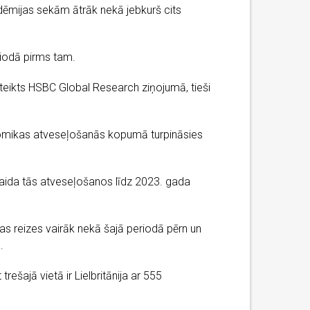
dēmijas sekām ātrāk nekā jebkurš cits
riodā pirms tam.
eikts HSBC Global Research ziņojumā, tieši
konomikas atveseļošanās kopumā turpināsies
aida tās atveseļošanos līdz 2023. gada
vas reizes vairāk nekā šajā periodā pērn un
.
trešajā vietā ir Lielbritānija ar 555