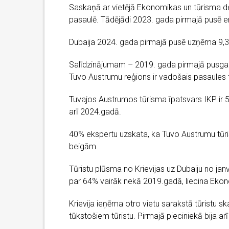
Saskaņā ar vietējā Ekonomikas un tūrisma dep
pasaulē. Tādējādi 2023. gada pirmajā pusē em
Dubaija 2024. gada pirmajā pusē uzņēma 9,31 
Salīdzinājumam – 2019. gada pirmajā pusgadā
Tuvo Austrumu reģions ir vadošais pasaules 
Tuvajos Austrumos tūrisma īpatsvars IKP ir 
arī 2024.gadā.
40% ekspertu uzskata, ka Tuvo Austrumu tūr
beigām.
Tūristu plūsma no Krievijas uz Dubaiju no jan
par 64% vairāk nekā 2019.gadā, liecina Ekon
Krievija ieņēma otro vietu sarakstā tūristu skai
tūkstošiem tūristu. Pirmajā pieciniekā bija a