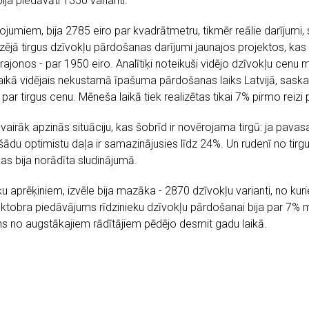
ija piedāvāti 1350 varianti.
ojumiem, bija 2785 eiro par kvadrātmetru, tikmēr reālie darījum
zējā tirgus dzīvokļu pārdošanas darījumi jaunajos projektos, kas 
ajonos - par 1950 eiro. Analītiķi noteikuši vidējo dzīvokļu cenu 
 laikā vidējais nekustamā īpašuma pārdošanas laiks Latvijā, sas
ā par tirgus cenu. Mēneša laikā tiek realizētas tikai 7% pirmo reiz
en vairāk apzinās situāciju, kas šobrīd ir novērojama tirgū: ja pav
 optimistu daļa ir samazinājusies līdz 24%. Un rudenī no tirgus pi
as bija norādīta sludinājumā.
iķu aprēķiniem, izvēle bija mazāka - 2870 dzīvokļu varianti, no ku
oktobra piedāvājums rīdzinieku dzīvokļu pārdošanai bija par 7% 
ns no augstākajiem rādītājiem pēdējo desmit gadu laikā.