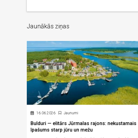
Jaunākās ziņas
16.06.2026
Jaunumi
Bulduri — elitārs Jūrmalas rajons: nekustamais
īpašums starp jūru un mežu