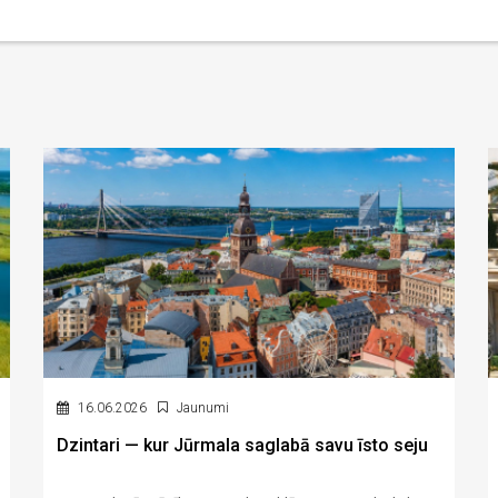
16.06.2026
Jaunumi
Dzintari — kur Jūrmala saglabā savu īsto seju