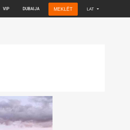
VIP
DUBAIJA
MEKLĒT
LAT
LAT
RUS
ENG