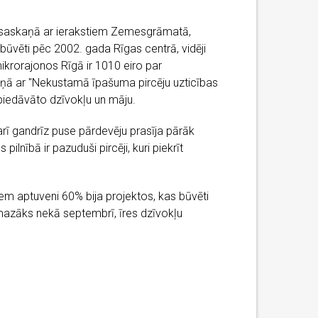
i, saskaņā ar ierakstiem Zemesgrāmatā,
būvēti pēc 2002. gada Rīgas centrā, vidēji
mikrorajonos Rīgā ir 1010 eiro par
kaņā ar "Nekustamā īpašuma pircēju uzticības
i piedāvāto dzīvokļu un māju.
asarī gandrīz puse pārdevēju prasīja pārāk
lnībā ir pazuduši pircēji, kuri piekrīt
riem aptuveni 60% bija projektos, kas būvēti
mazāks nekā septembrī, īres dzīvokļu