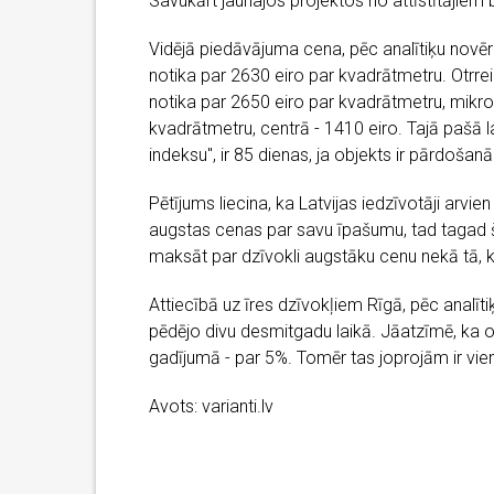
Savukārt jaunajos projektos no attīstītājiem b
Vidējā piedāvājuma cena, pēc analītiķu novēr
notika par 2630 eiro par kvadrātmetru. Otrrei
notika par 2650 eiro par kvadrātmetru, mikror
kvadrātmetru, centrā - 1410 eiro. Tajā pašā
indeksu", ir 85 dienas, ja objekts ir pārdošan
Pētījums liecina, ka Latvijas iedzīvotāji arvi
augstas cenas par savu īpašumu, tad tagad šādu
maksāt par dzīvokli augstāku cenu nekā tā, k
Attiecībā uz īres dzīvokļiem Rīgā, pēc analīt
pēdējo divu desmitgadu laikā. Jāatzīmē, ka 
gadījumā - par 5%. Tomēr tas joprojām ir vie
Avots: varianti.lv