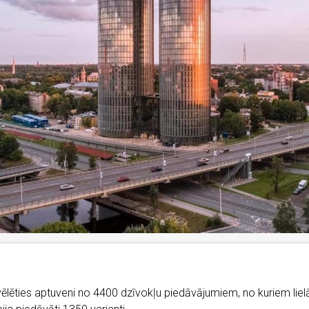
vēlēties aptuveni no 4400 dzīvokļu piedāvājumiem, no kuriem lielā