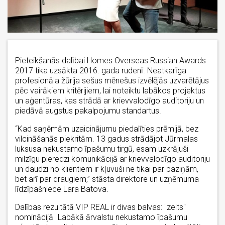
Pieteikšanās dalībai Homes Overseas Russian Awards
2017 tika uzsākta 2016. gada rudenī. Neatkarīga
profesionāla žūrija sešus mēnešus izvēlējās uzvarētājus
pēc vairākiem kritērijiem, lai noteiktu labākos projektus
un aģentūras, kas strādā ar krievvalodīgo auditoriju un
piedāvā augstus pakalpojumu standartus.
“Kad saņēmām uzaicinājumu piedalīties prēmijā, bez
vilcināšanās piekritām. 13 gadus strādājot Jūrmalas
luksusa nekustamo īpašumu tirgū, esam uzkrājuši
milzīgu pieredzi komunikācijā ar krievvalodīgo auditoriju
un daudzi no klientiem ir kļuvuši ne tikai par paziņām,
bet arī par draugiem,” stāsta direktore un uzņēmuma
līdzīpašniece
Lara Batova.
Dalības rezultātā VIP REAL ir divas balvas: "zelts"
nominācijā "Labākā ārvalstu nekustamo īpašumu