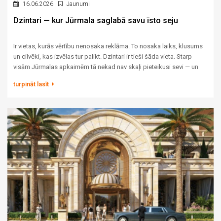
16.06.2026
Jaunumi
Dzintari — kur Jūrmala saglabā savu īsto seju
Ir vietas, kurās vērtību nenosaka reklāma. To nosaka laiks, klusums
un cilvēki, kas izvēlas tur palikt. Dzintari ir tieši šāda vieta. Starp
visām Jūrmalas apkaimēm tā nekad nav skaļi pieteikusi sevi — un
tieši tāpēc tās reputācija ir izturējusi gadsimtu pārbaudi. Šeit priežu
turpināt lasīt
mežs sniedzas līdz baltajām kāpām, vēsturiskās villas stāv tajos
pašos zemesgabalos, kur tās uzceltas pirms simts gadiem, un rīta
klusumu pārtrauc vienīgi jūra. Šis raksts ir par to, kas padara
Dzintarus par adresi, kuru izvēlas tie, kam ir iespēja izvēlēties brīvi.