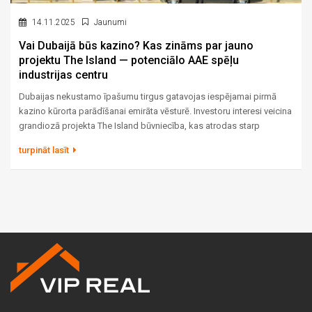
14.11.2025
Jaunumi
Vai Dubaijā būs kazino? Kas zināms par jauno
projektu The Island — potenciālo AAE spēļu
industrijas centru
Dubaijas nekustamo īpašumu tirgus gatavojas iespējamai pirmā
kazino kūrorta parādīšanai emirāta vēsturē. Investoru interesi veicina
grandiozā projekta The Island būvniecība, kas atrodas starp
ikonisko Burj Al Arab un elitāro Bulgari Resort. Lai gan valdība
turpināt lasīt
pagaidām nav oficiāli apstiprinājusi azartspēļu licences
izsniegšanu, faktoru kopums padara šo projektu par vienu no
visvairāk apspriestajiem viesmīlības un nekustamo īpašumu nozarē.