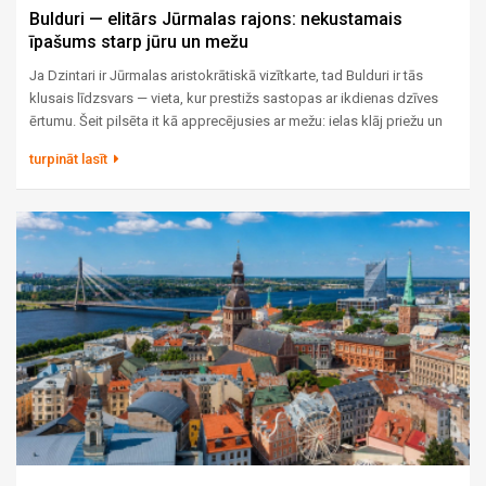
Bulduri — elitārs Jūrmalas rajons: nekustamais
īpašums starp jūru un mežu
Ja Dzintari ir Jūrmalas aristokrātiskā vizītkarte, tad Bulduri ir tās
klusais līdzsvars — vieta, kur prestižs sastopas ar ikdienas dzīves
ērtumu. Šeit pilsēta it kā apprecējusies ar mežu: ielas klāj priežu un
ozolu ēnas, no vienas puses šalc jūra, no otras lēni plūst Lielupe.
turpināt lasīt
Tieši šī kombinācija — daba, telpa un visa nepieciešamā
infrastruktūra vienuviet — padara Buldurus par vienu no
pievilcīgākajiem rajoniem ģimenēm, kuras meklē ne tikai īpašumu,
bet vidi, kurā augt paaudzēm.