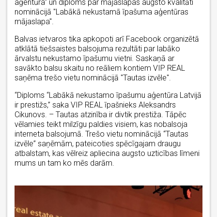
aģentūra" un diploms par mājaslapas augsto kvalitāti
nominācijā "Labākā nekustamā īpašuma aģentūras
mājaslapa".
Balvas ietvaros tika apkopoti arī Facebook organizētā
atklātā tiešsaistes balsojuma rezultāti par labāko
ārvalstu nekustamo īpašumu vietni. Saskaņā ar
savākto balsu skaitu no reāliem kontiem VIP REAL
saņēma trešo vietu nominācijā "Tautas izvēle".
“Diploms “Labākā nekustamo īpašumu aģentūra Latvijā
ir prestižs,” saka VIP REAL īpašnieks Aleksandrs
Cikunovs. – Tautas atzinība ir divtik prestiža. Tāpēc
vēlamies teikt milzīgu paldies visiem, kas nobalsoja
interneta balsojumā. Trešo vietu nominācijā “Tautas
izvēle” saņēmām, pateicoties spēcīgajam draugu
atbalstam, kas vēlreiz apliecina augsto uzticības līmeni
mums un tam ko mēs darām.