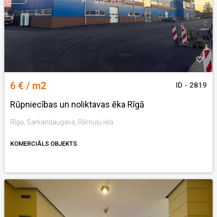
6 € / m2
ID - 2819
Rūpniecības un noliktavas ēka Rīgā
Rīga, Sarkandaugava, Rāmuļu iela
KOMERCIĀLS OBJEKTS