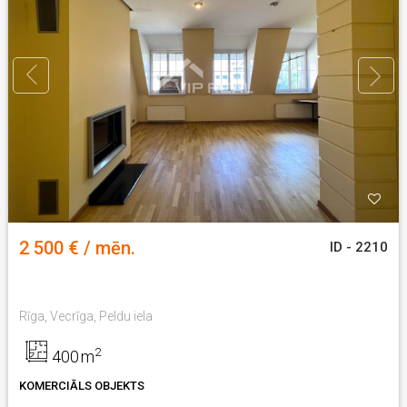
2 500 € / mēn.
ID - 2210
Rīga, Vecrīga, Peldu iela
2
400
m
KOMERCIĀLS OBJEKTS