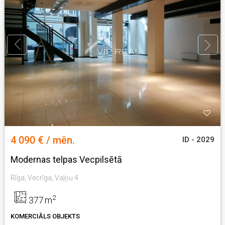
4 090 € / mēn.
ID - 2029
Modernas telpas Vecpilsētā
Rīga, Vecrīga, Vaļņu 4
2
377
m
KOMERCIĀLS OBJEKTS