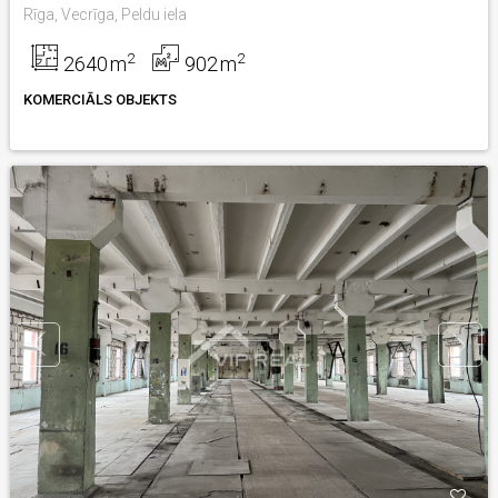
Rīga, Vecrīga, Peldu iela
2
2
2640
m
902
m
KOMERCIĀLS OBJEKTS