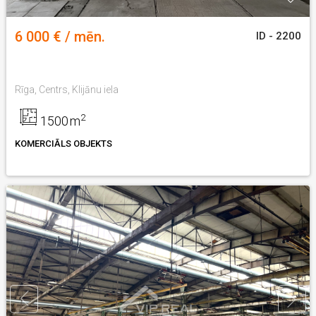
6 000 € / mēn.
ID - 2200
Rīga, Centrs, Klijānu iela
2
1500
m
KOMERCIĀLS OBJEKTS