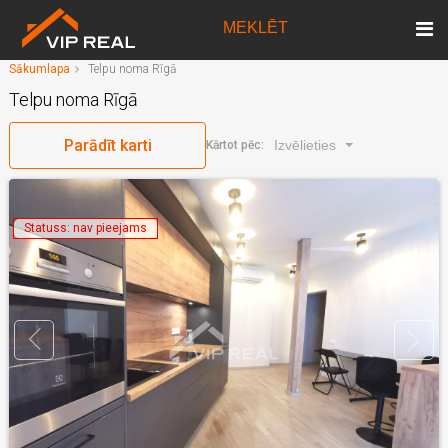
MEKLĒT
Sākumlapa
Telpu noma Rīgā
Telpu noma Rīgā
Parādīt karti
Izvēlieties
Kārtot pēc:
Statuss: nav pieejams