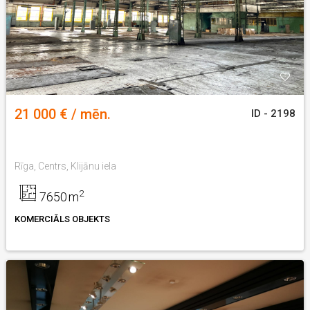
21 000 € / mēn.
ID - 2198
Rīga, Centrs, Klijānu iela
2
7650
m
KOMERCIĀLS OBJEKTS