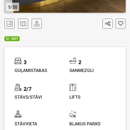
1
20
ID - 2809
3
2
GUĻAMISTABAS
SANMEZGLI
2/7
STĀVS/STĀVI
LIFTS
STĀVVIETA
BLAKUS PARKS