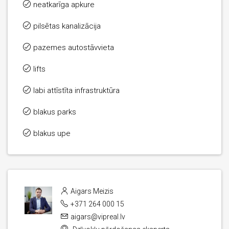
neatkarīga apkure
pilsētas kanalizācija
pazemes autostāvvieta
lifts
labi attīstīta infrastruktūra
blakus parks
blakus upe
Aigars Meizis
+371 264 000 15
aigars@vipreal.lv