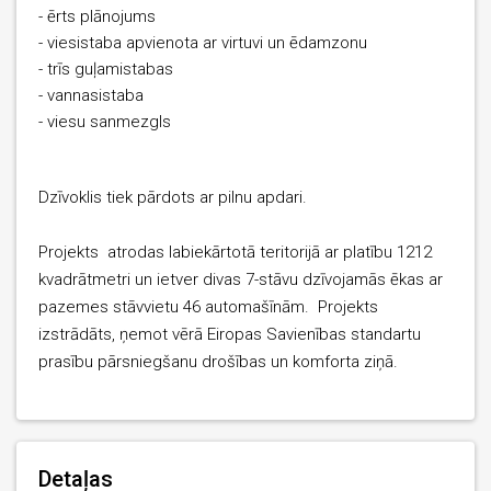
- ērts plānojums
- viesistaba apvienota ar virtuvi un ēdamzonu
- trīs guļamistabas
- vannasistaba
- viesu sanmezgls
Dzīvoklis tiek pārdots ar pilnu apdari.
Projekts atrodas labiekārtotā teritorijā ar platību 1212
kvadrātmetri un ietver divas 7-stāvu dzīvojamās ēkas ar
pazemes stāvvietu 46 automašīnām. Projekts
izstrādāts, ņemot vērā Eiropas Savienības standartu
prasību pārsniegšanu drošības un komforta ziņā.
Detaļas