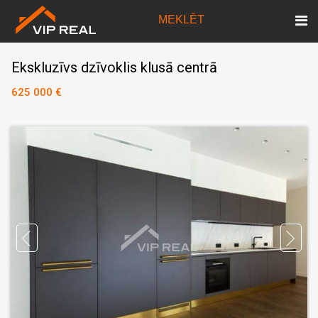
MEKLĒT
Ekskluzīvs dzīvoklis klusā centrā
625 000 €