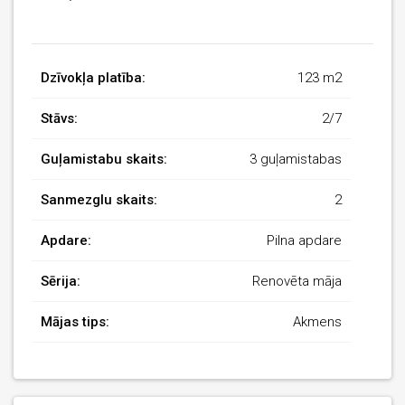
Dzīvokļa platība:
123 m2
Stāvs:
2/7
Guļamistabu skaits:
3 guļamistabas
Sanmezglu skaits:
2
Apdare:
Pilna apdare
Sērija:
Renovēta māja
Mājas tips:
Akmens