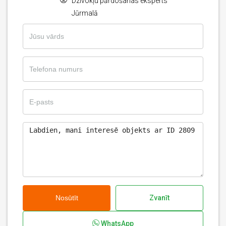
Dzīvokļu pārdošanas eksperts
Jūrmalā
Nosūtīt
Zvanīt
WhatsApp