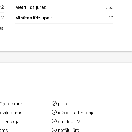
m2
Metri līdz jūrai:
350
2
Minūtes līdz upei:
10
as
rīga apkure
pirts
 dziļurbums
iežogota teritorija
 teritorija
satelīta TV
nams
netālu jūra