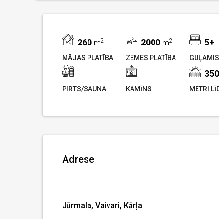
260
2
2000
2
5+
m
m
MĀJAS PLATĪBA
ZEMES PLATĪBA
GUĻAMIS
350
PIRTS/SAUNA
KAMĪNS
METRI LĪ
Adrese
Jūrmala, Vaivari, Kārļa