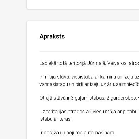
Apraksts
Labiekārtotā teritorijā Jūrmalā, Vaivaros, atr
Pirmajā stāvā: viesistaba ar kamīnu un izeju uz 
vannasistabu un pirti ar izeju uz āru, saimniecīb
Otrajā stāvā ir 3 guļamistabas, 2 garderobes,
Uz teritorijas atrodas arī viesu māja ar platību
istabu ar terasi.
Ir garāža un nojume automašīnām.