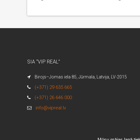
SIA “VIP REAL”
Birojs–Jomas iela 85, Jūrmala, Latvija, LV-2015
(+371) 29 635 665
(+371) 26 646 000
info@vipreal.lv
Mūsu mājas lapā tiek