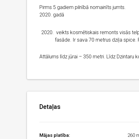
Pirms 5 gadiem pilnībā nomainīts jumts.
2020. gadā
veikts kosmētiskais remonts visās te
fasāde. Ir sava 70 metrus dziļa spice. P
Attālums līdz jūrai – 350 metri. Līdz Dzintaru
Detaļas
Mājas platība:
260 