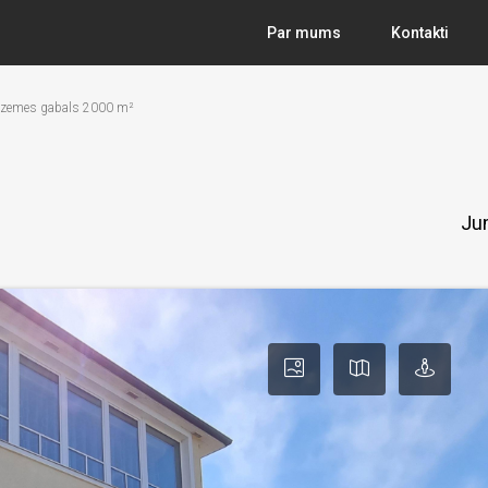
Par mums
Kontakti
², zemes gabals 2000 m²
Jum