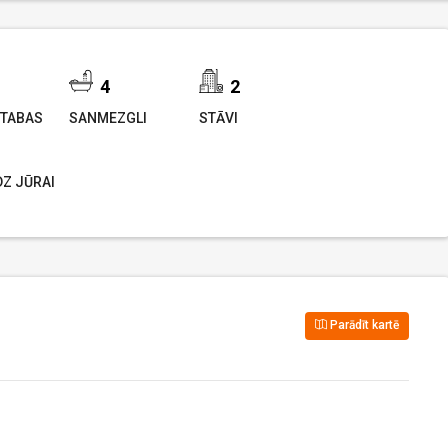
4
2
TABAS
SANMEZGLI
STĀVI
DZ JŪRAI
Parādīt kartē