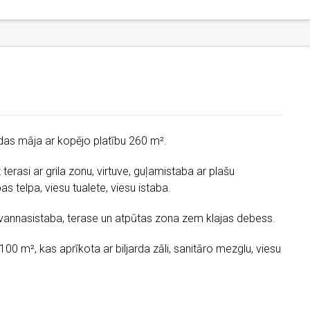
odas māja ar kopējo platību 260 m².
terasi ar grila zonu, virtuve, guļamistaba ar plašu
as telpa, viesu tualete, viesu istaba.
 vannasistaba, terase un atpūtas zona zem klajas debess.
 100 m², kas aprīkota ar biljarda zāli, sanitāro mezglu, viesu