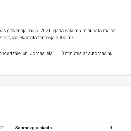
lpās galvenajā mājā. 2021. gada sākumā atjaunota mājas
laša, labiekārtota teritorija 2000 m².
 koncertzālei un Jomas ielai – 10 minūtes ar automašīnu.
m2
Sanmezglu skaits:
4