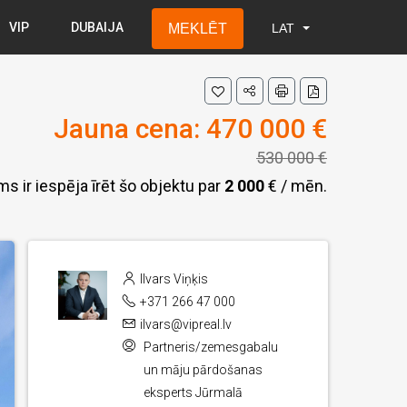
VIP
DUBAIJA
MEKLĒT
LAT
LAT
RUS
ENG
Jauna cena: 470 000 €
530 000 €
s ir iespēja īrēt šo objektu par
2 000
€
/ mēn.
Ilvars Viņķis
+371 266 47 000
ilvars@vipreal.lv
Partneris/zemesgabalu
un māju pārdošanas
eksperts Jūrmalā