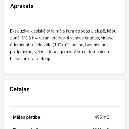
Apraksts
Ekskluzīva klasiskā stila māja kura atrodas Lielupē, kāpu
zonā. Mājā ir 4 guļamistabas, 4 vannas istabas, virtuve-
ēdamistaba, liela zāle (100 m2), sauna, baseins ar
pretplūsmu, veļas istaba, garaža 2-ām automašīnām.
Labiekārtota teritorija.
Detaļas
Mājas platība:
495 m2