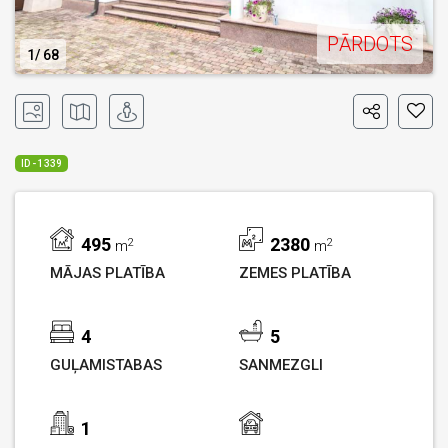
PĀRDOTS
1
68
ID - 1339
495
2380
2
2
m
m
MĀJAS PLATĪBA
ZEMES PLATĪBA
4
5
GUĻAMISTABAS
SANMEZGLI
1