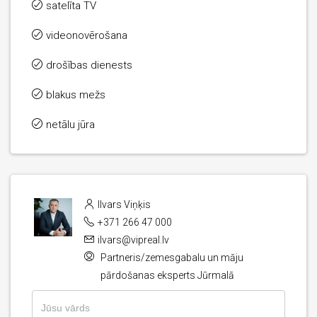
satelīta TV
videonovērošana
drošības dienests
blakus mežs
netālu jūra
Ilvars Viņķis
+371 266 47 000
ilvars@vipreal.lv
Partneris/zemesgabalu un māju
pārdošanas eksperts Jūrmalā