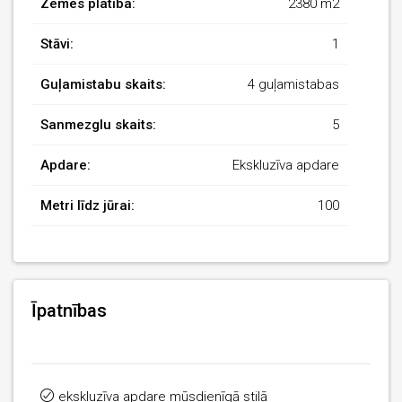
Zemes platība:
2380 m2
Stāvi:
1
Guļamistabu skaits:
4 guļamistabas
Sanmezglu skaits:
5
Apdare:
Ekskluzīva apdare
Metri līdz jūrai:
100
Īpatnības
ekskluzīva apdare mūsdienīgā stilā