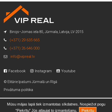
Birojs–Jomas iela 85, Jūrmala, Latvija, LV-2015
(+371) 29 635 665
(+371) 26 646 000
info@vipreal.lv
Facebook
Instagram
Youtube
© Elitārie īpašumi Jūrmalā un Rīgā
Privātuma politika
Mūsu mājas lapā tiek izmantotas sīkdatnes. Nospiežot pogu
Ilvars Viņķis
“Piekrītu” Jūs atļaujat to izmantošanu.
Piekrītu