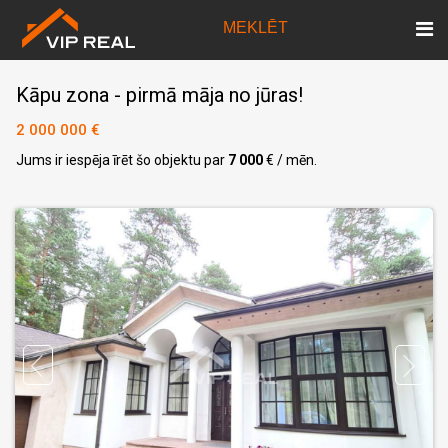
MEKLĒT
Kāpu zona - pirmā māja no jūras!
2 000 000 €
Jums ir iespēja īrēt šo objektu par
7 000
€
/ mēn.