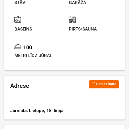
STĀVI
GARĀŽA
BASEINS
PIRTS/SAUNA
100
METRI LĪDZ JŪRAI
Parādīt kartē
Adrese
Jūrmala, Lielupe, 18. līnija