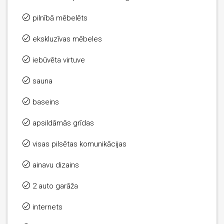
pilnībā mēbelēts
ekskluzīvas mēbeles
iebūvēta virtuve
sauna
baseins
apsildāmās grīdas
visas pilsētas komunikācijas
ainavu dizains
2 auto garāža
internets