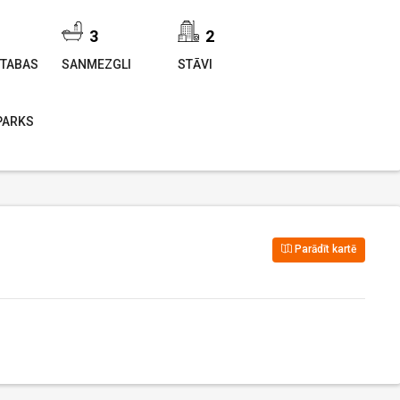
3
2
TABAS
SANMEZGLI
STĀVI
PARKS
Parādīt kartē