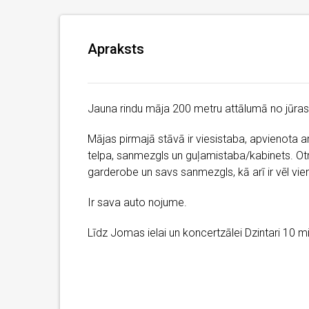
Apraksts
Jauna rindu māja 200 metru attālumā no jūras
Mājas pirmajā stāvā ir viesistaba, apvienota a
telpa, sanmezgls un guļamistaba/kabinets. Otr
garderobe un savs sanmezgls, kā arī ir vēl vi
Ir sava auto nojume.
Līdz Jomas ielai un koncertzālei Dzintari 10 m