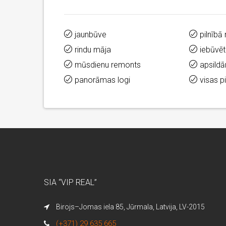
jaunbūve
pilnībā
rindu māja
iebūvēt
mūsdienu remonts
apsild
panorāmas logi
visas p
SIA “VIP REAL”
Birojs–Jomas iela 85, Jūrmala, Latvija, LV-2015
(+371) 29 635 665