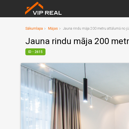
Sākumlapa
Mājas
Jauna rindu māja 200 metru attālumā no jū
Jauna rindu māja 200 metr
ID - 2615