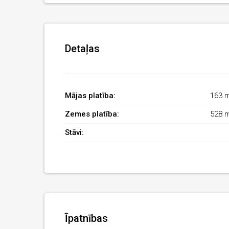
Detaļas
Mājas platība:
163 
Zemes platība:
528 
Stāvi:
Īpatnības