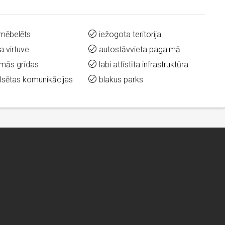
 mēbelēts
iežogota teritorija
a virtuve
autostāvvieta pagalmā
āmās grīdas
labi attīstīta infrastruktūra
ilsētas komunikācijas
blakus parks