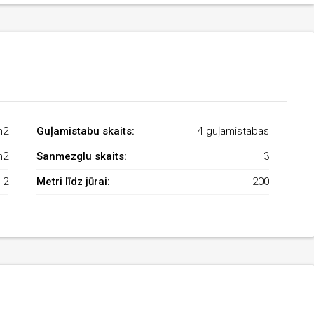
m2
Guļamistabu skaits:
4 guļamistabas
m2
Sanmezglu skaits:
3
2
Metri līdz jūrai:
200