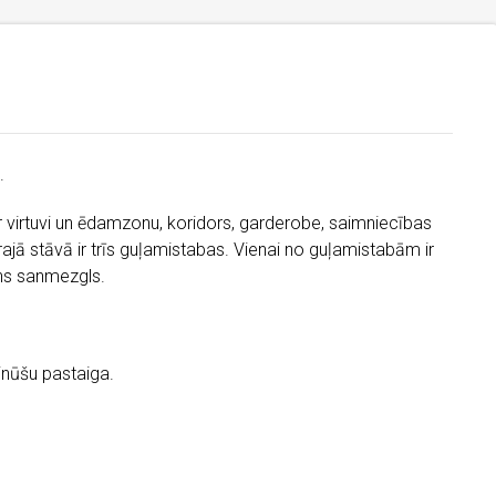
.
r virtuvi un ēdamzonu,
koridors, garderobe, saimniecības
ajā stāvā ir trīs guļamistabas. Vienai no guļamistabām ir
ens sanmezgls.
inūšu pastaiga.