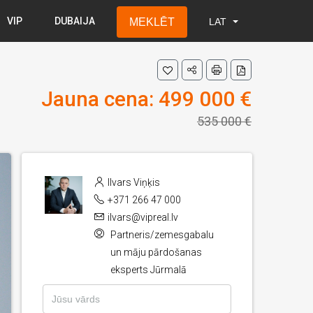
VIP
DUBAIJA
MEKLĒT
LAT
LAT
RUS
ENG
Jauna cena: 499 000 €
535 000 €
Ilvars Viņķis
+371 266 47 000
ilvars@vipreal.lv
Partneris/zemesgabalu
un māju pārdošanas
eksperts Jūrmalā