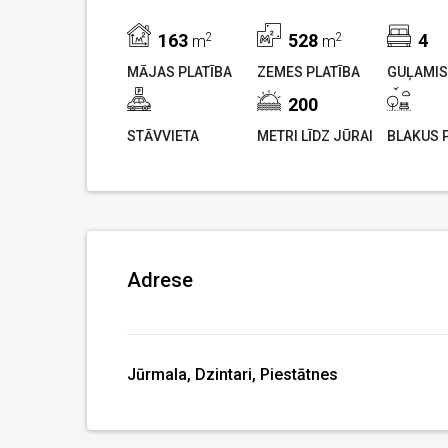
163
2
528
2
4
m
m
MĀJAS PLATĪBA
ZEMES PLATĪBA
GUĻAMIS
200
STĀVVIETA
METRI LĪDZ JŪRAI
BLAKUS 
Adrese
Jūrmala, Dzintari, Piestātnes