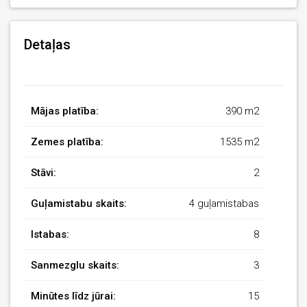
Detaļas
Mājas platība:
390 m2
Zemes platība:
1535 m2
Stāvi:
2
Guļamistabu skaits:
4 guļamistabas
Istabas:
8
Sanmezglu skaits:
3
Minūtes līdz jūrai:
15