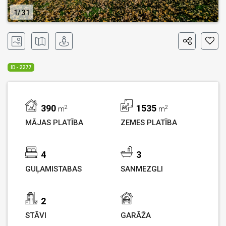
1
31
ID - 2277
390
1535
2
2
m
m
MĀJAS PLATĪBA
ZEMES PLATĪBA
4
3
GUĻAMISTABAS
SANMEZGLI
2
STĀVI
GARĀŽA