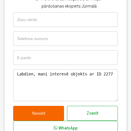
pārdošanas eksperts Jūrmalā
Nosūtīt
Zvanīt
WhatsApp