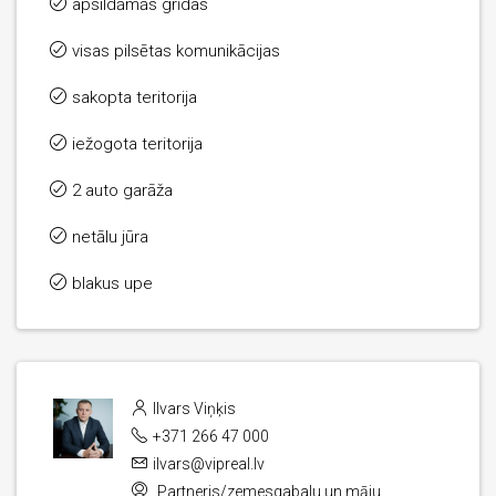
apsildāmās grīdas
visas pilsētas komunikācijas
sakopta teritorija
iežogota teritorija
2 auto garāža
netālu jūra
blakus upe
Ilvars Viņķis
+371 266 47 000
ilvars@vipreal.lv
Partneris/zemesgabalu un māju