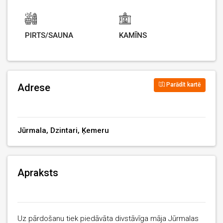
PIRTS/SAUNA
KAMĪNS
Parādīt kartē
Adrese
Jūrmala, Dzintari, Ķemeru
Apraksts
Uz pārdošanu tiek piedāvāta divstāvīga māja Jūrmalas