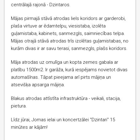
centrālajā rajonā - Dzintaros.
Mājas pirmajā stāvā atrodas liels koridors ar garderobi,
plaša virtuve ar ēdamtelpu, viesistaba, izolēta
guļamistaba, kabinets, sanmezgls, saimniecības telpa.
Mājas otrajā stāvā atrodas trīs izolētas guļamistabas, no
kurām divas ir ar savu terasi, sanmezgls, plašs koridors.
Māja atrodas uz omulīga un kopta zemes gabala ar
platību 1500m2. Ir garāža, kurā iespējams novietot divas
automašīnas. Tāpat pieejama arī pirts mājiņa un
atsevišķa apsarga mājiņa.
Blakus atrodas attīstīta infrastruktūra - veikali, stacija,
pietura.
Līdz jūrai, Jomas ielai un koncertzālei "Dzintari" 15
minūtes ar kājām!