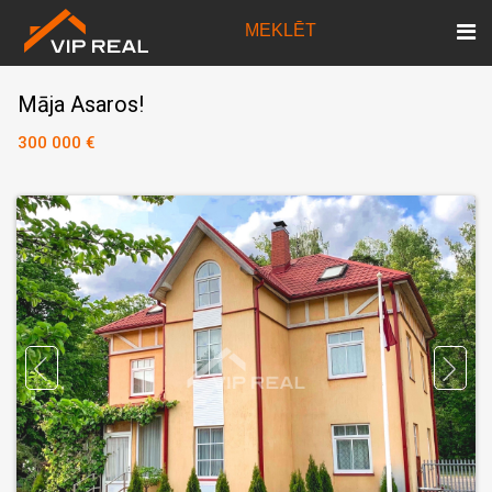
MEKLĒT
Māja Asaros!
300 000 €