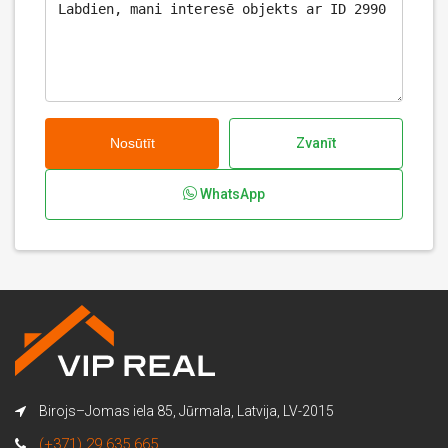
Nosūtīt
Zvanīt
WhatsApp
Birojs–Jomas iela 85, Jūrmala, Latvija, LV-2015
(+371) 29 635 665