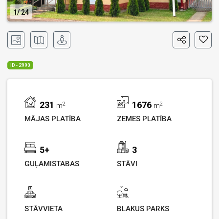
1
24
ID - 2990
231
1676
2
2
m
m
MĀJAS PLATĪBA
ZEMES PLATĪBA
5+
3
GUĻAMISTABAS
STĀVI
STĀVVIETA
BLAKUS PARKS