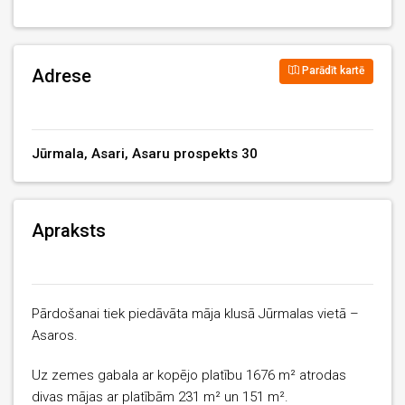
Parādīt kartē
Adrese
Jūrmala, Asari, Asaru prospekts 30
Apraksts
Pārdošanai tiek piedāvāta māja klusā Jūrmalas vietā –
Asaros.
Uz zemes gabala ar kopējo platību 1676 m² atrodas
divas mājas ar platībām 231 m² un 151 m².