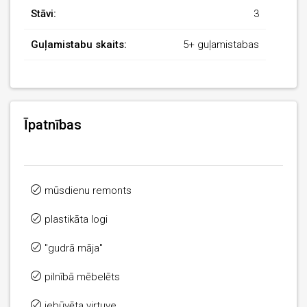
Stāvi:
3
Guļamistabu skaits:
5+ guļamistabas
Īpatnības
mūsdienu remonts
plastikāta logi
"gudrā māja"
pilnībā mēbelēts
iebūvēta virtuve