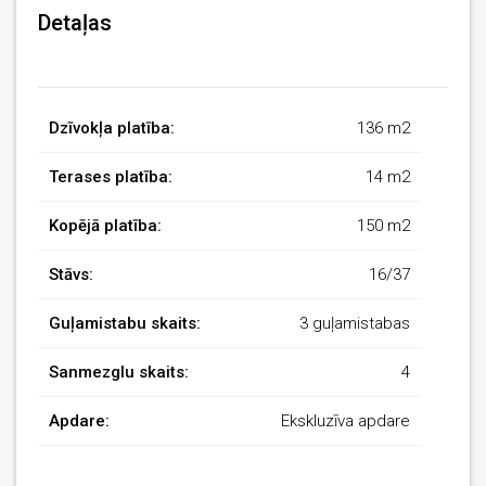
Detaļas
Dzīvokļa platība:
136 m2
Terases platība:
14 m2
Kopējā platība:
150 m2
Stāvs:
16/37
Guļamistabu skaits:
3 guļamistabas
Sanmezglu skaits:
4
Apdare:
Ekskluzīva apdare