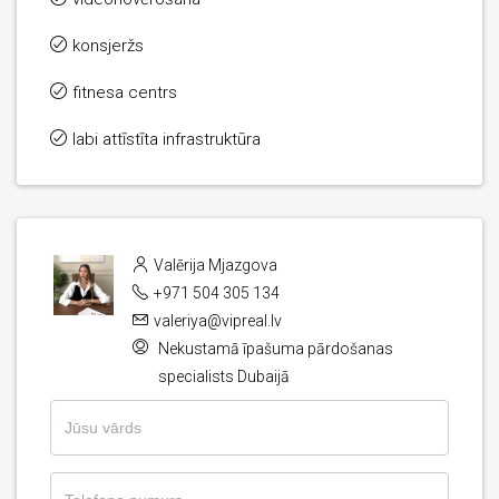
konsjeržs
fitnesa centrs
labi attīstīta infrastruktūra
Valērija Mjazgova
+971 504 305 134
valeriya@vipreal.lv
Nekustamā īpašuma pārdošanas
specialists Dubaijā