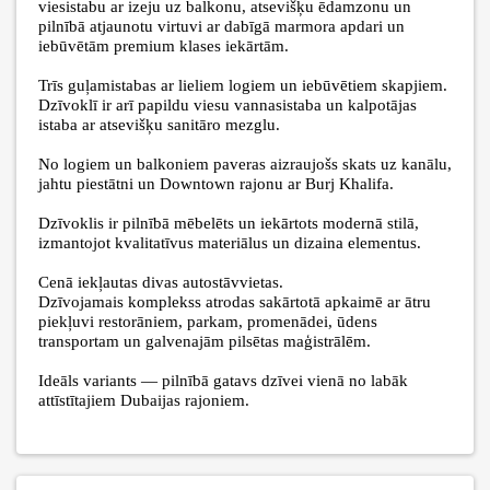
viesistabu ar izeju uz balkonu, atsevišķu ēdamzonu un
pilnībā atjaunotu virtuvi ar dabīgā marmora apdari un
iebūvētām premium klases iekārtām.
Trīs guļamistabas ar lieliem logiem un iebūvētiem skapjiem.
Dzīvoklī ir arī papildu viesu vannasistaba un kalpotājas
istaba ar atsevišķu sanitāro mezglu.
No logiem un balkoniem paveras aizraujošs skats uz kanālu,
jahtu piestātni un Downtown rajonu ar Burj Khalifa.
Dzīvoklis ir pilnībā mēbelēts un iekārtots modernā stilā,
izmantojot kvalitatīvus materiālus un dizaina elementus.
Cenā iekļautas divas autostāvvietas.
Dzīvojamais komplekss atrodas sakārtotā apkaimē ar ātru
piekļuvi restorāniem, parkam, promenādei, ūdens
transportam un galvenajām pilsētas maģistrālēm.
Ideāls variants — pilnībā gatavs dzīvei vienā no labāk
attīstītajiem Dubaijas rajoniem.