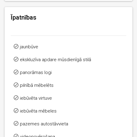
Īpatnības
jaunbūve
ekskluzīva apdare mūsdienīgā stilā
panorāmas logi
pilnībā mēbelēts
iebūvēta virtuve
iebūvēta mēbeles
pazemes autostāvvieta
videonovērošana