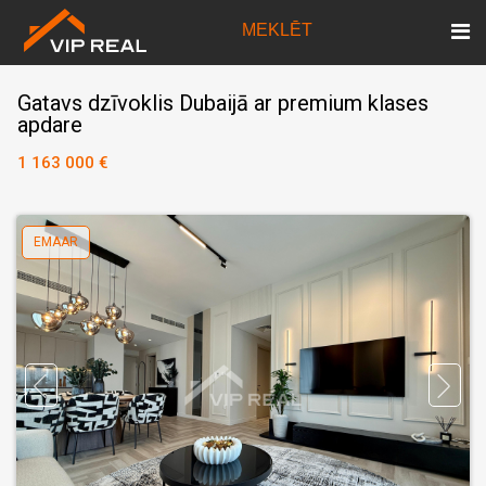
MEKLĒT
Gatavs dzīvoklis Dubaijā ar premium klases
apdare
1 163 000 €
EMAAR