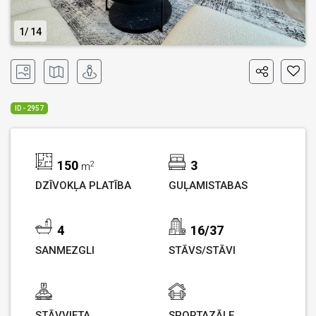
1
14
ID - 2957
150
3
2
m
DZĪVOKĻA PLATĪBA
GUĻAMISTABAS
4
16/37
SANMEZGLI
STĀVS/STĀVI
STĀVVIETA
SPORTAZĀLE