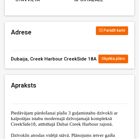
Parādīt kartē
Adrese
Dubaija, Creek Harbour CreekSide 18A
Objekta plāns
Apraksts
Piedāvājam pārdošanai plašu 3 guļamistabu dzīvokli ar
kalpotājas istabu modernajā dzīvojamajā kompleksā
CreekSide18, attīstītajā Dubai Creek Harbour rajonā.
Dzīvoklis atrodas vidējā stāvā. Plānojums ietver gaišu