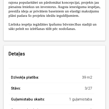
rajona popularitātei un pārdomātai koncepcijai, projekts jau
piesaista īrniekus un investorus. Augsta ienesīguma iespējas,
prestiža ideja ar privātiem baseiniem un elastīgi maksājumu
plāni padara šo projektu ideālu ieguldījumiem.
Lieliska iespēja iegādāties īpašumu būvniecības stadijā un
sākt pelnīt no izīrēšanas tūlīt pēc nodošanas.
Detaļas
Dzīvokļa platība:
39 m2
Stāvs:
3/27
Guļamistabu skaits:
1 guļamistaba