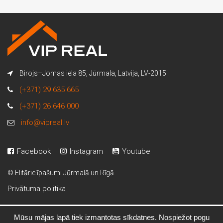
Birojs–Jomas iela 85, Jūrmala, Latvija, LV-2015
(+371) 29 635 665
(+371) 26 646 000
info@vipreal.lv
Facebook
Instagram
Youtube
© Elitārie īpašumi Jūrmalā un Rīgā
Privātuma politika
Mūsu mājas lapā tiek izmantotas sīkdatnes. Nospiežot pogu
Valērija Mjazgova