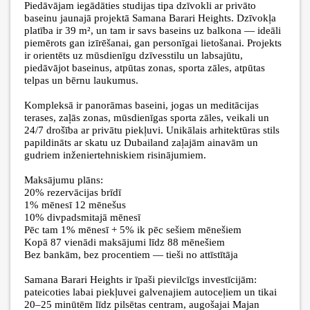
Piedāvājam iegādāties studijas tipa dzīvokli ar privāto
baseinu jaunajā projektā Samana Barari Heights. Dzīvokļa
platība ir 39 m², un tam ir savs baseins uz balkona — ideāli
piemērots gan izīrēšanai, gan personīgai lietošanai. Projekts
ir orientēts uz mūsdienīgu dzīvesstilu un labsajūtu,
piedāvājot baseinus, atpūtas zonas, sporta zāles, atpūtas
telpas un bērnu laukumus.
Kompleksā ir panorāmas baseini, jogas un meditācijas
terases, zaļās zonas, mūsdienīgas sporta zāles, veikali un
24/7 drošība ar privātu piekļuvi. Unikālais arhitektūras stils
papildināts ar skatu uz Dubailand zaļajām ainavām un
gudriem inženiertehniskiem risinājumiem.
Maksājumu plāns:
20% rezervācijas brīdī
1% mēnesī 12 mēnešus
10% divpadsmitajā mēnesī
Pēc tam 1% mēnesī + 5% ik pēc sešiem mēnešiem
Kopā 87 vienādi maksājumi līdz 88 mēnešiem
Bez bankām, bez procentiem — tieši no attīstītāja
Samana Barari Heights ir īpaši pievilcīgs investīcijām:
pateicoties labai piekļuvei galvenajiem autoceļiem un tikai
20–25 minūtēm līdz pilsētas centram, augošajai Majan