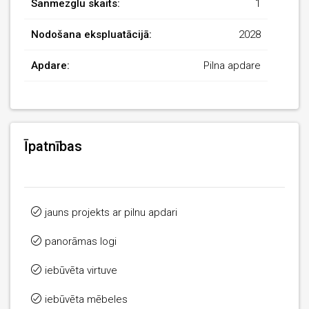
Sanmezglu skaits:
1
Nodošana ekspluatācijā:
2028
Apdare:
Pilna apdare
Īpatnības
jauns projekts ar pilnu apdari
panorāmas logi
iebūvēta virtuve
iebūvēta mēbeles