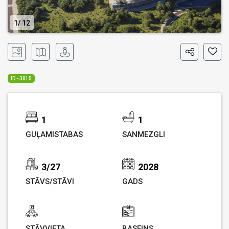
1
12
ID - 3015
1
1
GUĻAMISTABAS
SANMEZGLI
3/27
2028
STĀVS/STĀVI
GADS
STĀVVIETA
BASEINS