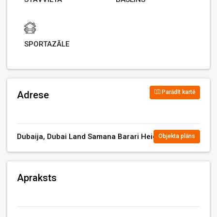
SPORTAZĀLE
Parādīt kartē
Adrese
Dubaija, Dubai Land Samana Barari Heights
Objekta plāns
Apraksts