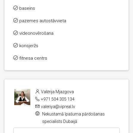
baseins
pazemes autostāvvieta
videonovērošana
konsjeržs
fitnesa centrs
Valērija Mjazgova
+971 504 305 134
valeriya@vipreal.lv
Nekustamā īpašuma pārdošanas
specialists Dubaijā