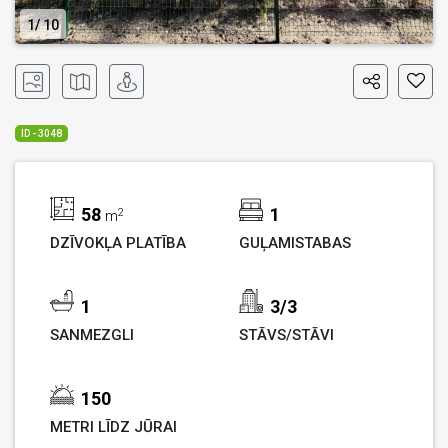
1
10
ID - 3048
58
1
2
m
DZĪVOKĻA PLATĪBA
GUĻAMISTABAS
1
3/3
SANMEZGLI
STĀVS/STĀVI
150
METRI LĪDZ JŪRAI