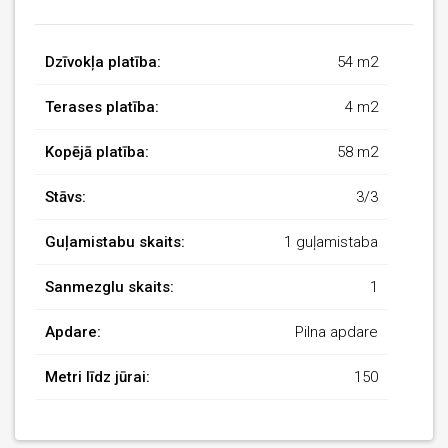
Dzīvokļa platība:
54 m2
Terases platība:
4 m2
Kopējā platība:
58 m2
Stāvs:
3/3
Guļamistabu skaits:
1 guļamistaba
Sanmezglu skaits:
1
Apdare:
Pilna apdare
Metri līdz jūrai:
150