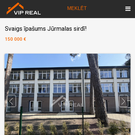
MEKLĒT
Svaigs īpašums Jūrmalas sirdī!
150 000 €