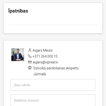
Īpatnības
Aigars Meizis
+371 264 000 15
aigars@vipreal.lv
Dzīvokļu pārdošanas eksperts
Jūrmalā