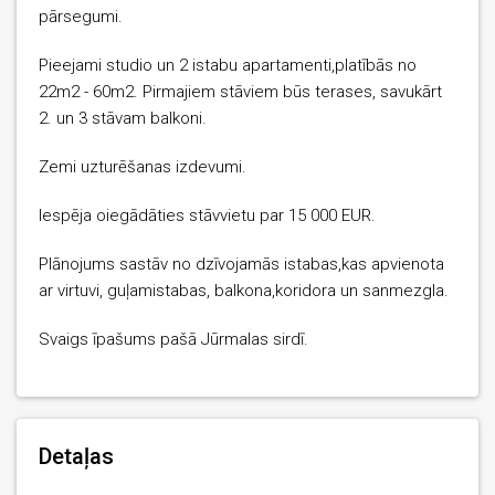
pārsegumi.
Pieejami studio un 2 istabu apartamenti,platībās no
22m2 - 60m2. Pirmajiem stāviem būs terases, savukārt
2. un 3 stāvam balkoni.
Zemi uzturēšanas izdevumi.
Iespēja oiegādāties stāvvietu par 15 000 EUR.
Plānojums sastāv no dzīvojamās istabas,kas apvienota
ar virtuvi, guļamistabas, balkona,koridora un sanmezgla.
Svaigs īpašums pašā Jūrmalas sirdī.
Detaļas