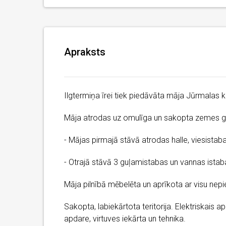
Apraksts
Ilgtermiņa īrei tiek piedāvāta māja Jūrmalas kl
Māja atrodas uz omulīga un sakopta zemes g
- Mājas pirmajā stāvā atrodas halle, viesistab
- Otrajā stāvā 3 guļamistabas un vannas istaba 
Māja pilnībā mēbelēta un aprīkota ar visu nep
Sakopta, labiekārtota teritorija. Elektriskais a
apdare, virtuves iekārta un tehnika.