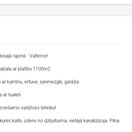
usajā rajonā - Valteros!
abala ar platību 1100m2.
a ar kamīnu, virtuve, sanmezgls, garāža.
ar tualeti.
ieciešamo sadzīves tehniku!
pkures katls, ūdens no dziļurbuma, vietējā kanalizācija. Pilna