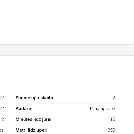
m2
Sanmezglu skaits:
2
m2
Apdare:
Pilna apdare
2
Minūtes līdz jūrai:
15
as
Metri līdz upei:
350