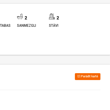
2
2
TABAS
SANMEZGLI
STĀVI
Parādīt kartē