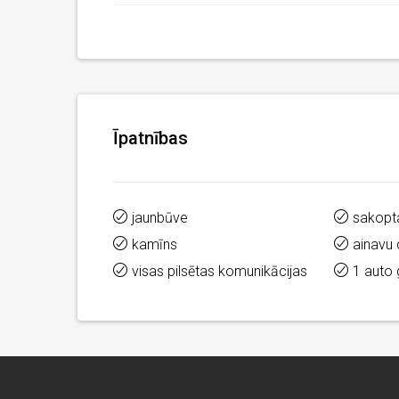
Īpatnības
jaunbūve
sakopta
kamīns
ainavu 
visas pilsētas komunikācijas
1 auto