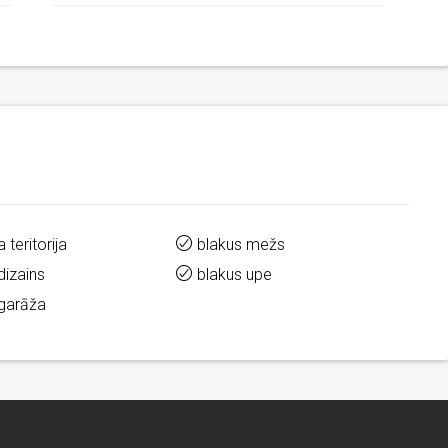
 teritorija
blakus mežs
dizains
blakus upe
 garāža