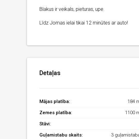
Blakus ir veikals, pieturas, upe.
Līdz Jomas ielai tikai 12 minūtes ar auto!
Detaļas
Mājas platība:
184 
Zemes platība:
1100 
Stāvi:
Guļamistabu skaits:
3 guļamistab