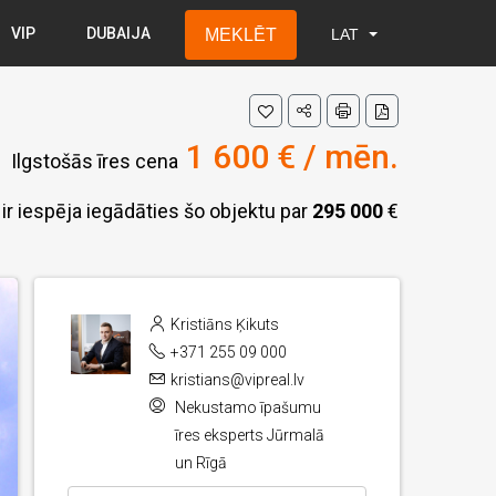
VIP
DUBAIJA
MEKLĒT
LAT
LAT
RUS
ENG
1 600 € / mēn.
Ilgstošās īres cena
ir iespēja iegādāties šo objektu par
295 000
€
Kristiāns Ķikuts
+371 255 09 000
kristians@vipreal.lv
Nekustamo īpašumu
īres eksperts Jūrmalā
un Rīgā