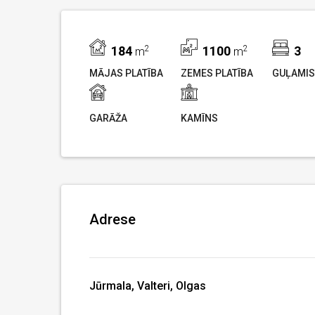
184
2
1100
2
3
m
m
MĀJAS PLATĪBA
ZEMES PLATĪBA
GUĻAMIS
GARĀŽA
KAMĪNS
Adrese
Jūrmala, Valteri, Olgas