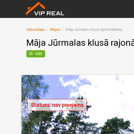
Sākumlapa
Mājas
Māja Jūrmalas klusā rajonā-Valteros.
Māja Jūrmalas klusā rajonā
ID - 630
Statuss: nav pieejams