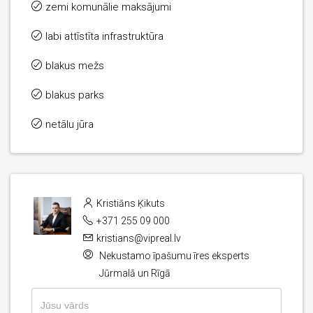
zemi komunālie maksājumi
labi attīstīta infrastruktūra
blakus mežs
blakus parks
netālu jūra
Kristiāns Ķikuts
+371 255 09 000
kristians@vipreal.lv
Nekustamo īpašumu īres eksperts
Jūrmalā un Rīgā