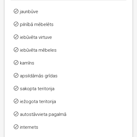
jaunbūve
pilnībā mēbelēts
iebūvēta virtuve
iebūvēta mēbeles
kamīns
apsildāmās grīdas
sakopta teritorija
iežogota teritorija
autostāvvieta pagalmā
internets