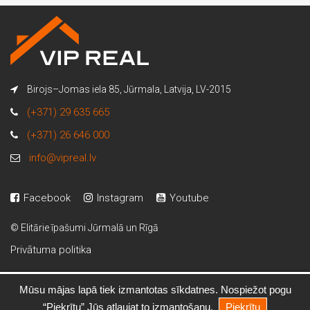
Birojs–Jomas iela 85, Jūrmala, Latvija, LV-2015
(+371) 29 635 665
(+371) 26 646 000
info@vipreal.lv
Facebook
Instagram
Youtube
© Elitārie īpašumi Jūrmalā un Rīgā
Privātuma politika
Mūsu mājas lapā tiek izmantotas sīkdatnes. Nospiežot pogu
Kristiāns Ķikuts
“Piekrītu” Jūs atļaujat to izmantošanu.
Piekrītu