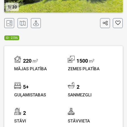
1
30
ID - 2736
220
1500
2
2
m
m
MĀJAS PLATĪBA
ZEMES PLATĪBA
5+
2
GUĻAMISTABAS
SANMEZGLI
2
STĀVI
STĀVVIETA