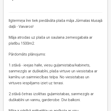
Ilgtermiņa īrei tiek piedāvāta plaša māja Jūrmalas klusajā
daļā - Vaivaros!
Māja atrodas uz plaša un saulaina zemesgabala ar
platību 1500m2.
Pārdomāts plānojums:
1.stāvā - ieejas halle, viesu guļamistaba/kabinets,
sanmezgls ar duškabīni, plaša virtuve un viesistaba ar
kamīnu un saimniecības telpa. No viesistabas un
virtuves iespējams iziet uz terasi.
2.stāvā četras izolētas guļamistabas, sanmezgls ar
duškabīni un vannu, garderobe. Divi balkoni.
Māja ir pilnībā mēbelēta un aprīkota ar visu