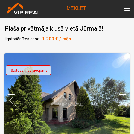
MEKLĒT
Plaša privātmāja klusā vietā Jūrmalā!
1 200 € / mēn.
Ilgstošās īres cena
Statuss: nav pieejams