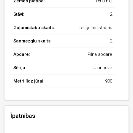
Zemes platība:
1500 m2
Stāvi:
2
Guļamistabu skaits:
5+ guļamistabas
Sanmezglu skaits:
2
Apdare:
Pilna apdare
Sērija:
Jaunbūve
Metri līdz jūrai:
900
Īpatnības