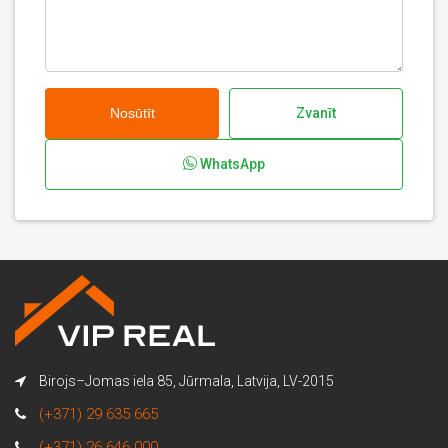
Nosūtīt
Zvanīt
WhatsApp
Birojs–Jomas iela 85, Jūrmala, Latvija, LV-2015
(+371) 29 635 665
(+371) 26 646 000