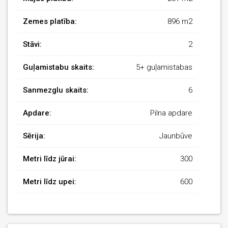
Zemes platība:
896 m2
Stāvi:
2
Guļamistabu skaits:
5+ guļamistabas
Sanmezglu skaits:
6
Apdare:
Pilna apdare
Sērija:
Jaunbūve
Metri līdz jūrai:
300
Metri līdz upei:
600