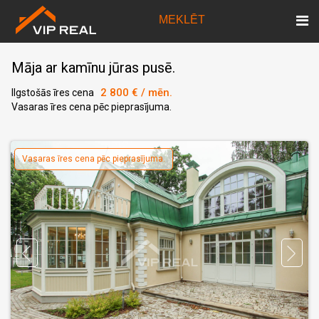
MEKLĒT
Māja ar kamīnu jūras pusē.
2 800 € / mēn.
Ilgstošās īres cena
Vasaras īres cena pēc pieprasījuma.
Vasaras īres cena pēc pieprasījuma.