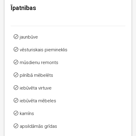
Īpatnības
jaunbūve
vēsturiskais piemineklis
mūsdienu remonts
pilnībā mēbelēts
iebūvēta virtuve
iebūvēta mēbeles
kamīns
apsildāmās grīdas