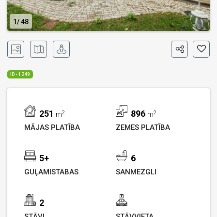
1
48
ID - 1249
251
896
2
2
m
m
MĀJAS PLATĪBA
ZEMES PLATĪBA
5+
6
GUĻAMISTABAS
SANMEZGLI
2
STĀVI
STĀVVIETA