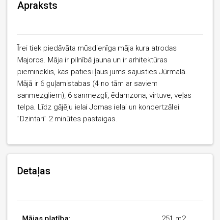
Apraksts
Īrei tiek piedāvāta mūsdienīga māja kura atrodas
Majoros. Māja ir pilnībā jauna un ir arhitektūras
piemineklis, kas patiesi ļaus jums sajusties Jūrmalā.
Mājā ir 6 guļamistabas (4 no tām ar saviem
sanmezgliem), 6 sanmezgli, ēdamzona, virtuve, veļas
telpa. Līdz gājēju ielai Jomas ielai un koncertzālei
"Dzintari" 2 minūtes pastaigas.
Detaļas
Mājas platība:
251 m2