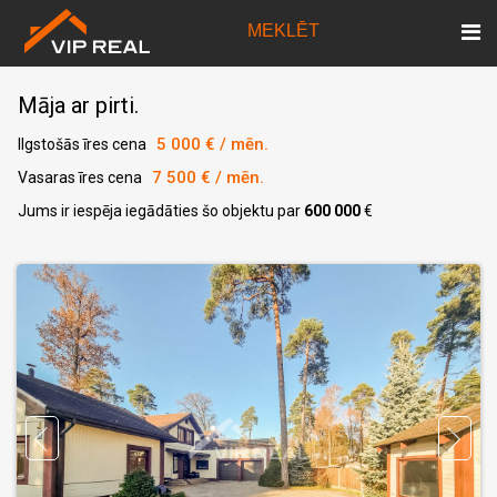
MEKLĒT
Māja ar pirti.
5 000 € / mēn.
Ilgstošās īres cena
7 500 € / mēn.
Vasaras īres cena
Jums ir iespēja iegādāties šo objektu par
600 000
€