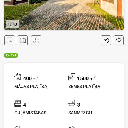
1
40
ID - 274
400
1500
2
2
m
m
MĀJAS PLATĪBA
ZEMES PLATĪBA
4
3
GUĻAMISTABAS
SANMEZGLI