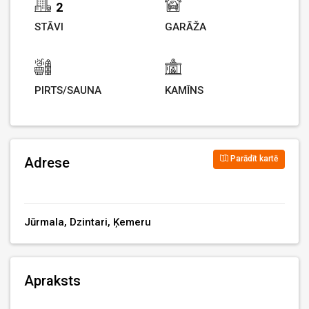
2
STĀVI
GARĀŽA
PIRTS/SAUNA
KAMĪNS
Parādīt kartē
Adrese
Jūrmala, Dzintari, Ķemeru
Apraksts