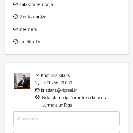
sakopta teritorija
2 auto garāža
internets
satelīta TV
Kristiāns Ķikuts
+371 255 09 000
kristians@vipreal.lv
Nekustamo īpašumu īres eksperts
Jūrmalā un Rīgā