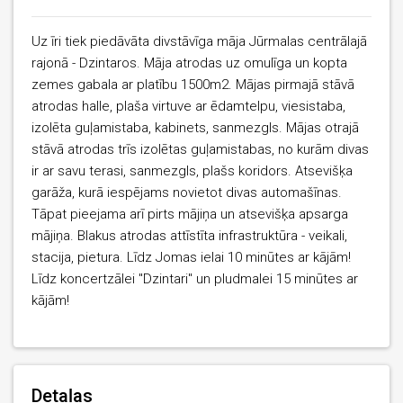
Uz īri tiek piedāvāta divstāvīga māja Jūrmalas centrālajā
rajonā - Dzintaros. Māja atrodas uz omulīga un kopta
zemes gabala ar platību 1500m2. Mājas pirmajā stāvā
atrodas halle, plaša virtuve ar ēdamtelpu, viesistaba,
izolēta guļamistaba, kabinets, sanmezgls. Mājas otrajā
stāvā atrodas trīs izolētas guļamistabas, no kurām divas
ir ar savu terasi, sanmezgls, plašs koridors. Atsevišķa
garāža, kurā iespējams novietot divas automašīnas.
Tāpat pieejama arī pirts mājiņa un atsevišķa apsarga
mājiņa. Blakus atrodas attīstīta infrastruktūra - veikali,
stacija, pietura. Līdz Jomas ielai 10 minūtes ar kājām!
Līdz koncertzālei "Dzintari" un pludmalei 15 minūtes ar
kājām!
Detaļas