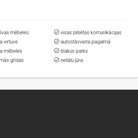
zīvas mēbeles
visas pilsētas komunikācijas
a virtuve
autostāvvieta pagalmā
ta mēbeles
blakus parks
āmās grīdas
netālu jūra