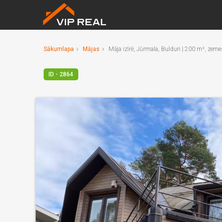
Sākumlapa
Mājas
Māja izīrē, Jūrmala, Bulduri | 200 m², zem
ID - 2864