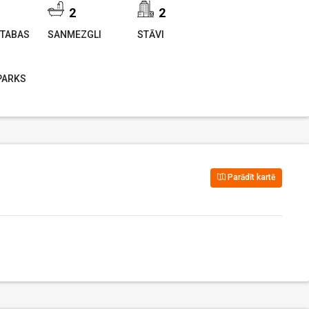
2
2
TABAS
SANMEZGLI
STĀVI
PARKS
Parādīt kartē