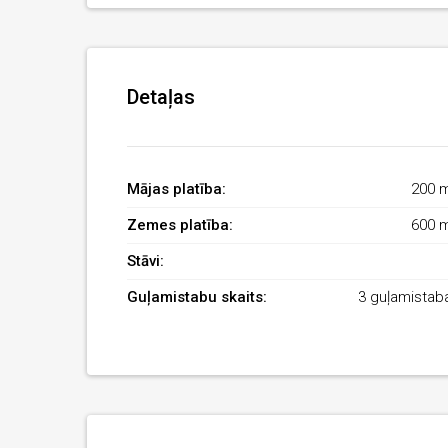
Detaļas
Mājas platība:
200 
Zemes platība:
600 
Stāvi:
Guļamistabu skaits:
3 guļamistab