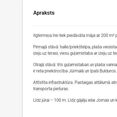
Apraksts
Ilgtermiņa īrei tiek piedāvāta māja ar 200 m² 
Pirmajā stāvā: halle/priekštelpa, plaša viesist
izeju uz terasi, viesu guļamistaba ar izeju uz ter
Otrajā stāvā: trīs guļamistabas un plaša vannas
ir reta priekšrocība Jūrmalā un īpaši Bulduros.
Attīstīta infrastruktūra. Pastaigas attālumā at
transporta pieturas.
Līdz jūrai – 100 m. Līdz gājēju ielai Jomas un