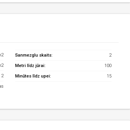
m2
Sanmezglu skaits:
2
m2
Metri līdz jūrai:
100
2
Minūtes līdz upei:
15
as