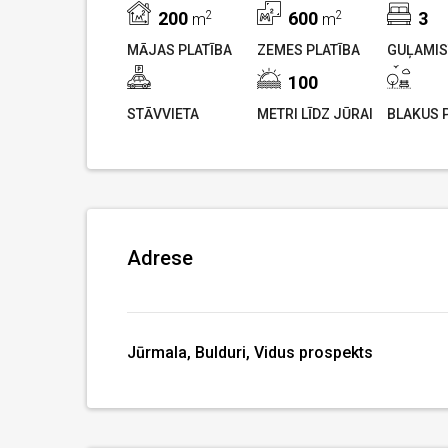
200
2
600
2
3
m
m
MĀJAS PLATĪBA
ZEMES PLATĪBA
GUĻAMIS
100
STĀVVIETA
METRI LĪDZ JŪRAI
BLAKUS 
Adrese
Jūrmala, Bulduri, Vidus prospekts