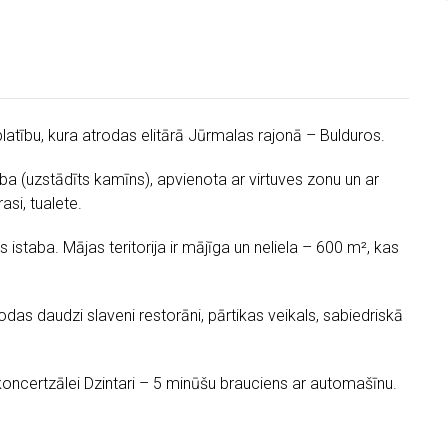
platību, kura atrodas elitārā Jūrmalas rajonā – Bulduros.
aba (uzstādīts kamīns), apvienota ar virtuves zonu un ar
asi, tualete.
 istaba. Mājas teritorija ir mājīga un neliela – 600 m², kas
rodas daudzi slaveni restorāni, pārtikas veikals, sabiedriskā
 koncertzālei Dzintari – 5 minūšu brauciens ar automašīnu.