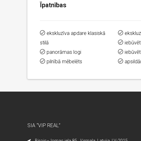
Īpatnības
ekskluzīva apdare klasiskā
eksklu
stilā
iebūvēt
panorāmas logi
iebūvē
pilnībā mēbelēts
apsild
SIA “VIP REAL”
Birojs–Jomas iela 85, Jūrmala, Latvija, LV-2015