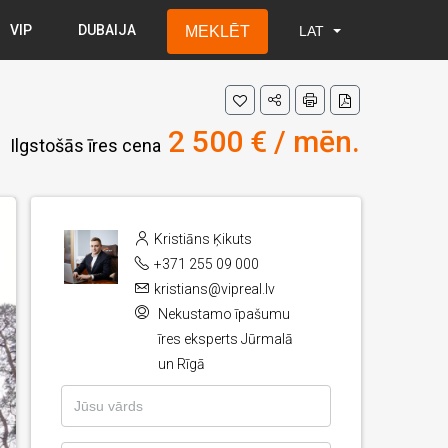
VIP
DUBAIJA
MEKLĒT
LAT
LAT
RUS
ENG
2 500 € / mēn.
Ilgstošās īres cena
Kristiāns Ķikuts
+371 255 09 000
kristians@vipreal.lv
Nekustamo īpašumu
īres eksperts Jūrmalā
un Rīgā