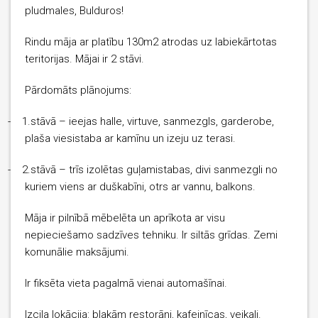
pludmales, Bulduros!
Rindu māja ar platību 130m2 atrodas uz labiekārtotas
teritorijas. Mājai ir 2 stāvi.
Pārdomāts plānojums:
-
1.stāvā – ieejas halle, virtuve, sanmezgls, garderobe,
plaša viesistaba ar kamīnu un izeju uz terasi.
-
2.stāvā – trīs izolētas guļamistabas, divi sanmezgli no
kuriem viens ar duškabīni, otrs ar vannu, balkons.
Māja ir pilnībā mēbelēta un aprīkota ar visu
nepieciešamo sadzīves tehniku. Ir siltās grīdas. Zemi
komunālie maksājumi.
Ir fiksēta vieta pagalmā vienai automašīnai.
Izcila lokācija: blakām restorāni, kafejnīcas, veikali.