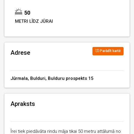
50
METRI LĪDZ JŪRAI
Parādīt kartē
Adrese
Jūrmala, Bulduri, Bulduru prospekts 15
Apraksts
Īrei tiek piedāvāta rindu māja tikai 50 metru attālumā no