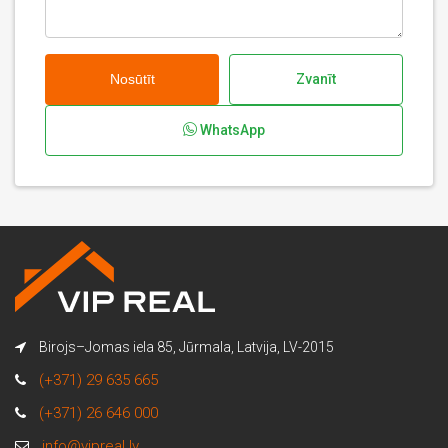
Nosūtīt
Zvanīt
WhatsApp
Birojs–Jomas iela 85, Jūrmala, Latvija, LV-2015
(+371) 29 635 665
(+371) 26 646 000
info@vipreal.lv