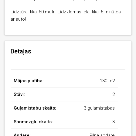
Līdz jūrai tikai 50 metri! Līdz Jomas ielai tikai 5 minūtes
ar auto!
Detaļas
Mājas platība:
130 m2
Stāvi:
2
Guļamistabu skaits:
3 guļamistabas
Sanmezglu skaits:
3
Apdare:
Pilna apdare