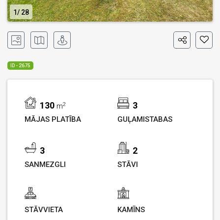
1
28
ID - 2675
130
3
2
m
MĀJAS PLATĪBA
GUĻAMISTABAS
3
2
SANMEZGLI
STĀVI
STĀVVIETA
KAMĪNS