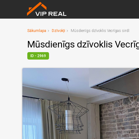
Sākumlapa
Dzīvokļi
Mūsdienīgs dzīvoklis Vecrīgas sirdī
Mūsdienīgs dzīvoklis Vecrīg
ID - 2969