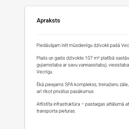
Apraksts
Piedāvājam īrēt mūsdienīgu dzīvokli pašā Vecr
Plašs un gaišs dzīvoklis 107 m² platībā sast
guļamistaba ar savu vannasistabu), viesistab
Vecrīgu.
Ēkā pieejams SPA komplekss, trenažieru zāle, 
arī rīkot privātus pasākumus.
Attīstīta infrastruktūra – pastaigas attālumā at
transporta pieturas.