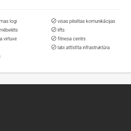
mas logi
visas pilsētas komunikācijas
 mēbelēts
lifts
a virtuve
fitnesa centrs
labi attīstīta infrastruktūra
s