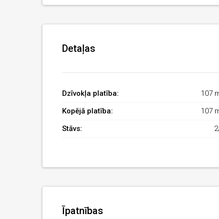
Detaļas
Dzīvokļa platība:
107 
Kopējā platība:
107 
Stāvs:
2
Īpatnības