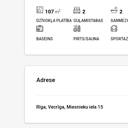
107
2
2
2
m
DZĪVOKĻA PLATĪBA
GUĻAMISTABAS
SANMEZG
BASEINS
PIRTS/SAUNA
SPORTAZ
Adrese
Rīga, Vecrīga, Miesnieku iela 15