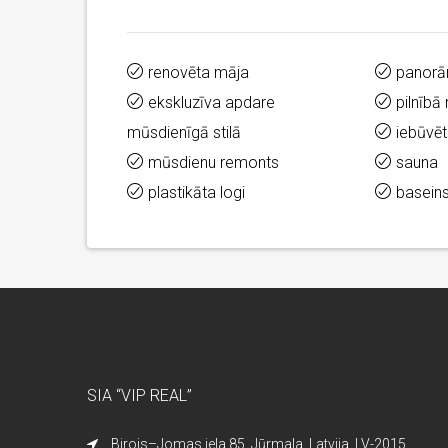
renovēta māja
panorā
ekskluzīva apdare
pilnībā
mūsdienīgā stilā
iebūvēt
mūsdienu remonts
sauna
plastikāta logi
basein
SIA “VIP REAL”
Birojs–Jomas iela 85, Jūrmala, Latvija, LV-2015