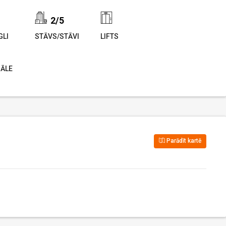
2/5
LI
STĀVS/STĀVI
LIFTS
ĀLE
Parādīt kartē