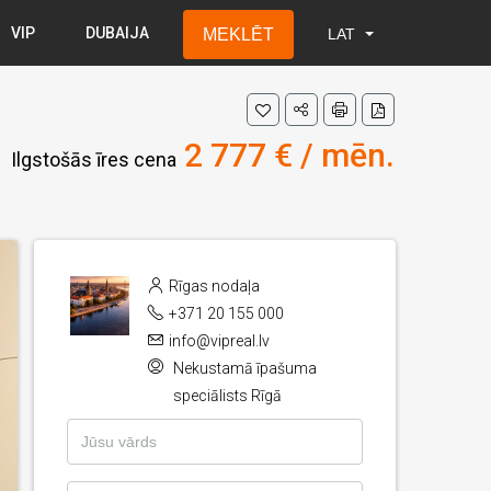
VIP
DUBAIJA
MEKLĒT
LAT
LAT
RUS
ENG
2 777 € / mēn.
Ilgstošās īres cena
Rīgas nodaļa
+371 20 155 000
info@vipreal.lv
Nekustamā īpašuma
speciālists Rīgā