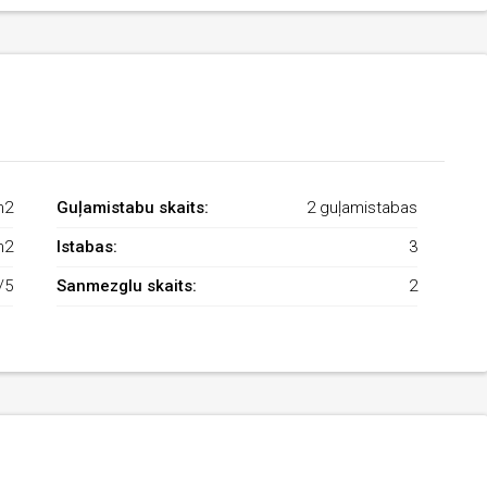
m2
Guļamistabu skaits:
2 guļamistabas
m2
Istabas:
3
/5
Sanmezglu skaits:
2