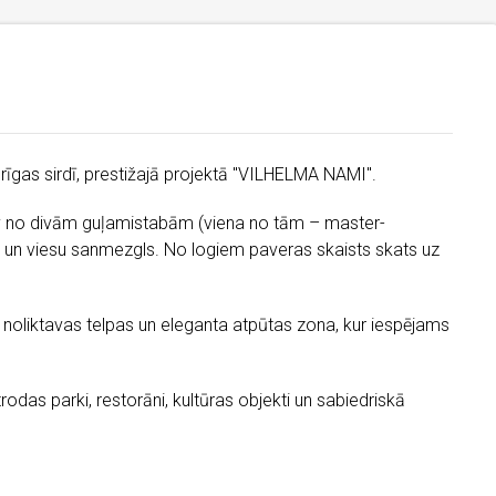
īgas sirdī, prestižajā projektā "VILHELMA NAMI".
āv no divām guļamistabām (viena no tām – master-
a un viesu sanmezgls. No logiem paveras skaists skats uz
noliktavas telpas un eleganta atpūtas zona, kur iespējams
rodas parki, restorāni, kultūras objekti un sabiedriskā