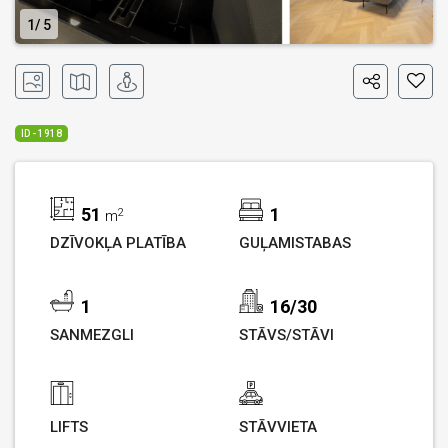
1
5
ID - 1918
51
1
2
m
DZĪVOKĻA PLATĪBA
GUĻAMISTABAS
1
16/30
SANMEZGLI
STĀVS/STĀVI
LIFTS
STĀVVIETA