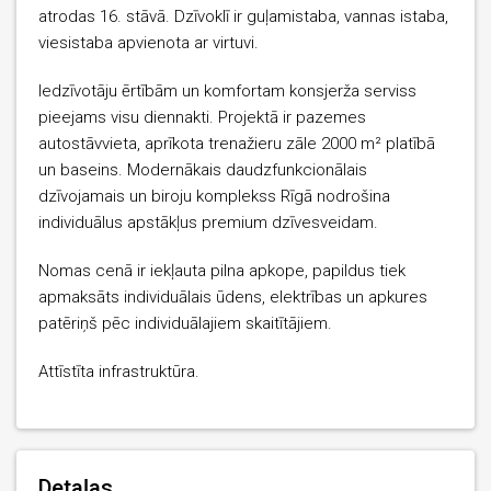
atrodas 16. stāvā. Dzīvoklī ir guļamistaba, vannas istaba,
viesistaba apvienota ar virtuvi.
Iedzīvotāju ērtībām un komfortam konsjerža serviss
pieejams visu diennakti. Projektā ir pazemes
autostāvvieta, aprīkota trenažieru zāle 2000 m² platībā
un baseins. Modernākais daudzfunkcionālais
dzīvojamais un biroju komplekss Rīgā nodrošina
individuālus apstākļus premium dzīvesveidam.
Nomas cenā ir iekļauta pilna apkope, papildus tiek
apmaksāts individuālais ūdens, elektrības un apkures
patēriņš pēc individuālajiem skaitītājiem.
Attīstīta infrastruktūra.
Detaļas