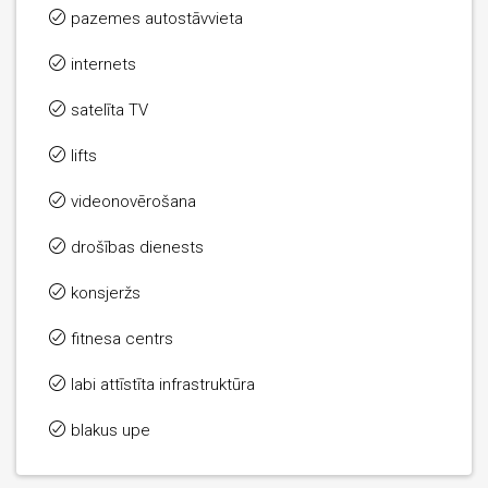
pazemes autostāvvieta
internets
satelīta TV
lifts
videonovērošana
drošības dienests
konsjeržs
fitnesa centrs
labi attīstīta infrastruktūra
blakus upe