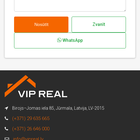
Nosūtīt
Zvanīt
WhatsApp
Birojs–Jomas iela 85, Jūrmala, Latvija, LV-2015
(+371) 29 635 665
(+371) 26 646 000
info@vipreal.lv