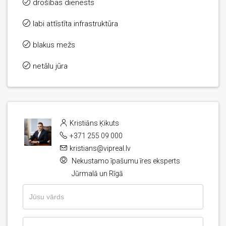
drošības dienests
labi attīstīta infrastruktūra
blakus mežs
netālu jūra
Kristiāns Ķikuts
+371 255 09 000
kristians@vipreal.lv
Nekustamo īpašumu īres eksperts
Jūrmalā un Rīgā