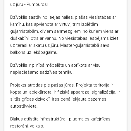
uz jūru - Pumpuros!
Dzīvoklis sastāv no ieejas halles, plašas viesistabas ar
kamīnu, kas apvienota ar virtuvi, trim izolētām
guļamistabām, diviem sanmezgliem, no kuriem viens ar
duškabīni, otrs ar vannu. No viesistabas iespējams iziet
uz terasi ar skatu uz jūru. Master-guļamistabā savs
balkons uz iekšpagalmu.
Dzīvoklis ir pilnībā mēbelēts un aprīkots ar visu
nepieciešamo sadzīves tehniku.
Projekts atrodas pie pašas jūras. Projekta teritorija ir
kopta un labiekārtota. Ir fiziskā apsardze, signalizācija. Ir
siltās grīdas dzīvoklī. Īres cenā iekļauta pazemes
autostāvvieta.
Blakus attīstīta infrastruktūra - pludmales kafejnīcas,
restorāni, veikals.