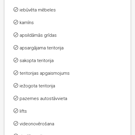
iebūvēta mēbeles
kamīns
apsildāmās grīdas
apsargājama teritorija
sakopta teritorija
teritorijas apgaismojums
iežogota teritorija
pazemes autostāvvieta
lifts
videonovērošana