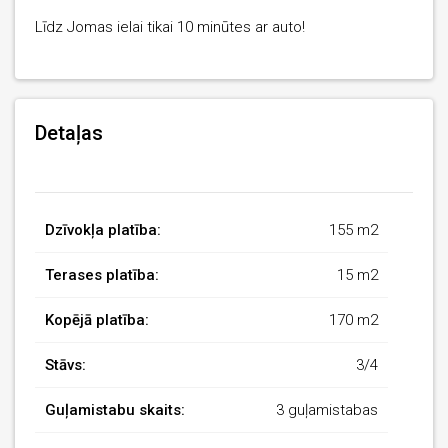
Līdz Jomas ielai tikai 10 minūtes ar auto!
Detaļas
Dzīvokļa platība:
155 m2
Terases platība:
15 m2
Kopējā platība:
170 m2
Stāvs:
3/4
Guļamistabu skaits:
3 guļamistabas