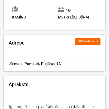
10
KAMĪNS
METRI LĪDZ JŪRAI
Parādīt kartē
Adrese
Jūrmala, Pumpuri, Piejūras 1A
Apraksts
Ilgtermiņa īrei tiek piedāvāts četristabu dzīvoklis ar skatu