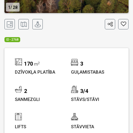
1
28
ID - 2768
170
3
2
m
DZĪVOKĻA PLATĪBA
GUĻAMISTABAS
2
3/4
SANMEZGLI
STĀVS/STĀVI
LIFTS
STĀVVIETA