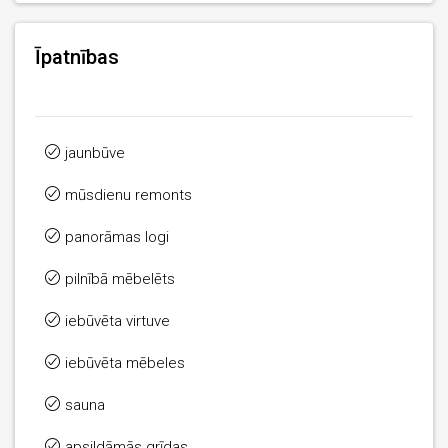
Īpatnības
jaunbūve
mūsdienu remonts
panorāmas logi
pilnībā mēbelēts
iebūvēta virtuve
iebūvēta mēbeles
sauna
apsildāmās grīdas