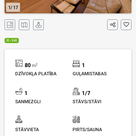
1
17
ID - 540
80
1
2
m
DZĪVOKĻA PLATĪBA
GUĻAMISTABAS
1
1/7
SANMEZGLI
STĀVS/STĀVI
STĀVVIETA
PIRTS/SAUNA