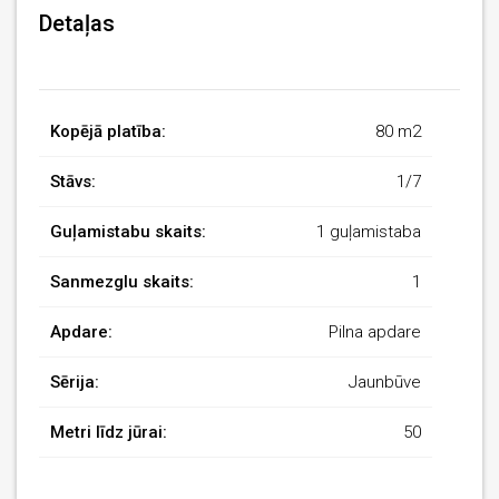
Detaļas
Kopējā platība:
80 m2
Stāvs:
1/7
Guļamistabu skaits:
1 guļamistaba
Sanmezglu skaits:
1
Apdare:
Pilna apdare
Sērija:
Jaunbūve
Metri līdz jūrai:
50