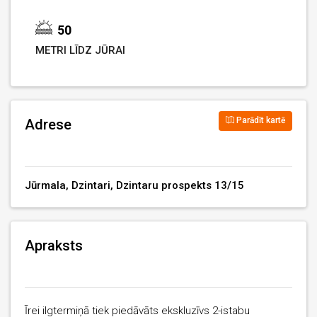
50
METRI LĪDZ JŪRAI
Parādīt kartē
Adrese
Jūrmala, Dzintari, Dzintaru prospekts 13/15
Apraksts
Īrei ilgtermiņā tiek piedāvāts ekskluzīvs 2-istabu