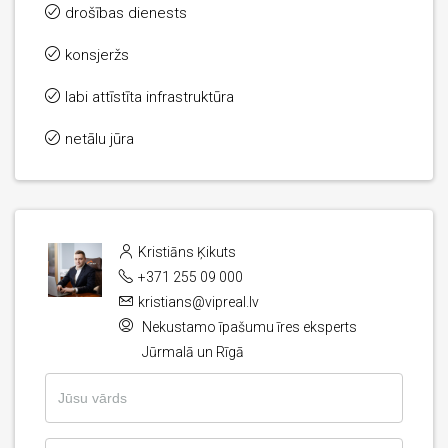
drošības dienests
konsjeržs
labi attīstīta infrastruktūra
netālu jūra
Kristiāns Ķikuts
+371 255 09 000
kristians@vipreal.lv
Nekustamo īpašumu īres eksperts
Jūrmalā un Rīgā