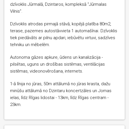
dzīvoklis Jūrmalā, Dzintaros, kompleksā "Jūrmalas
Vilnis".
Dzīvoklis atrodas pirmajā stāvā, kopējā platība 80m2,
terase, pazemes autostāvvieta 1 automašīnai. Dzīvoklis
tiek piedāvāts ar pilnu apdari, iebūvētu virtuvi, sadzīves
tehniku un mēbelēm.
Autonoma gāzes apkure, ūdens un kanalizācija -
pilsētas, uguns un drošības sistēmas, ventilācijas
sistēmas, videonovērošana, internets.
1-ā līnija no jūras, 50m attālumā no jūras krasta, dažu
minūšu attālumā no Dzintaru koncertzāles un Jomas
ielas, līdz Rīgas lidostai - 13km, līdz Rīgas centram -
23km.