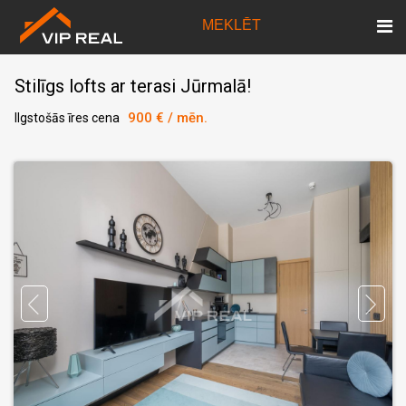
MEKLĒT
Stilīgs lofts ar terasi Jūrmalā!
900 € / mēn.
Ilgstošās īres cena