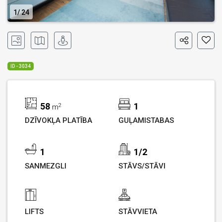
1
24
ID - 3034
58
1
2
m
DZĪVOKĻA PLATĪBA
GUĻAMISTABAS
1
1/2
SANMEZGLI
STĀVS/STĀVI
LIFTS
STĀVVIETA