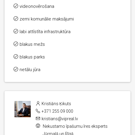
videonovērošana
zemi komunālie maksājumi
labi attīstīta infrastruktūra
blakus mežs
blakus parks
netālu jūra
Kristiāns Ķikuts
+371 255 09 000
kristians@vipreal.lv
Nekustamo īpašumu īres eksperts
Jūrmalā un Rīgā