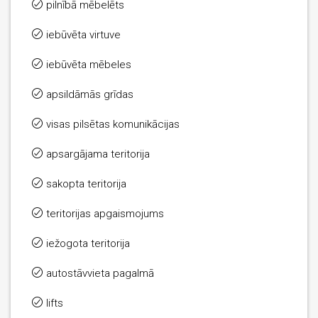
pilnībā mēbelēts
iebūvēta virtuve
iebūvēta mēbeles
apsildāmās grīdas
visas pilsētas komunikācijas
apsargājama teritorija
sakopta teritorija
teritorijas apgaismojums
iežogota teritorija
autostāvvieta pagalmā
lifts