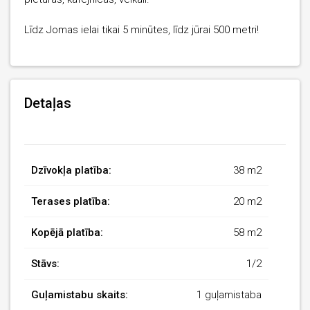
Līdz Jomas ielai tikai 5 minūtes, līdz jūrai 500 metri!
Detaļas
Dzīvokļa platība:
38 m2
Terases platība:
20 m2
Kopējā platība:
58 m2
Stāvs:
1/2
Guļamistabu skaits:
1 guļamistaba