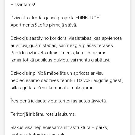
– Dzintaros!
Dzīvoklis atrodas jaunā projekta EDINBURGH
Apartments&Lofts pirmajā stāvā.
Dzīvoklis sastāv no koridora, viesistabas, kas apvienota
ar virtuvi, guļamistabas, sanmezgla, plašas terases.
Papildus izbūvēts otrais līmenis, kuru iespējams
izmantot kā papildus guļvietu vai mantu glabātuvi.
Dzīvoklis ir pilnībā mēbelēts un aprīkots ar visu
nepieciešamo sadzīves tehniku. Dzīvoklī augstie griesti,
siltās grīdas. Zemi komunālie maksājumi.
Īres cenā iekļauta vieta teritorijas autostāvvietā.
Teritorijā ir bērnu rotaļu laukums.
Blakus visa nepieciešamā infrastruktūra – parks,
pieturas, kafejnīcas, veikali.