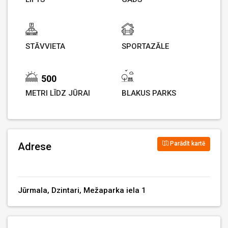
STĀVVIETA
SPORTAZĀLE
500
METRI LĪDZ JŪRAI
BLAKUS PARKS
Parādīt kartē
Adrese
Jūrmala, Dzintari, Mežaparka iela 1