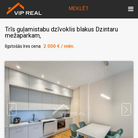
MEKLĒT
Trīs guļamistabu dzīvoklis blakus Dzintaru
mežaparkam,
2 000 € / mēn.
Ilgstošās īres cena