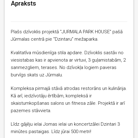
Apraksts
Plašs dzīvoklis projektā "JURMALA PARK HOUSE" pašā
Jūrmalas centrā pie "Dzintaru" mežaparka.
Kvalitatīva mūsdienīga stila apdare. Dzīvoklis sastāv no
viesistabas kas ir apvienota ar virtuvi, 3 guļamistabām, 2
sanmezgliem, terases. No dzīvokļa logiem paveras
burvīgs skats uz Jūrmalu.
Kompleksa pirmajā stāvā atrodas restorāns un kulinārija.
Kā arī, iedzīvotāju ērtībām, kompleksā ir
skaistumkopšanas salons un fitnesa zāle. Projektā ir arī
pazemes stāvvieta.
Līdz gājēju ielai Jomas ielai un koncertzālei Dzintari 3
minūtes pastaigas. Līdz jūrai 500 metri!