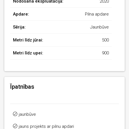
Nodošana ekspluatācijā:
2020
Apdare:
Pilna apdare
Sērija:
Jaunbūve
Metri līdz jūrai:
500
Metri līdz upei:
900
Īpatnības
jaunbūve
jauns projekts ar pilnu apdari