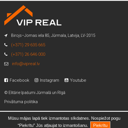
Birojs–Jomas iela 85, Jūrmala, Latvija, LV-2015
(+371) 29 635 665
(+371) 26 646 000
info@vipreal.lv
Facebook
Instagram
Youtube
© Elitārie īpašumi Jūrmalā un Rīgā
Privātuma politika
Mūsu mājas lapā tiek izmantotas sīkdatnes. Nospiežot pogu
Kristiāns Ķikuts
“Piekrītu” Jūs atļaujat to izmantošanu.
Piekrītu