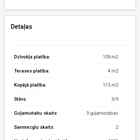
Detaļas
Dzīvokļa platība:
109 m2
Terases platība:
4 m2
Kopējā platība:
113 m2
Stāvs:
3/9
Guļamistabu skaits:
3 guļamistabas
Sanmezglu skaits:
2