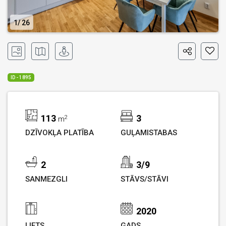
1
26
ID - 1895
113
3
2
m
DZĪVOKĻA PLATĪBA
GUĻAMISTABAS
2
3/9
SANMEZGLI
STĀVS/STĀVI
2020
LIFTS
GADS