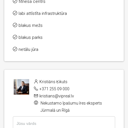
fitnesa centrs
labi attīstīta infrastruktūra
blakus mežs
blakus parks
netālu jūra
Kristiāns Ķikuts
+371 255 09 000
kristians@vipreal.lv
Nekustamo īpašumu īres eksperts
Jūrmalā un Rīgā