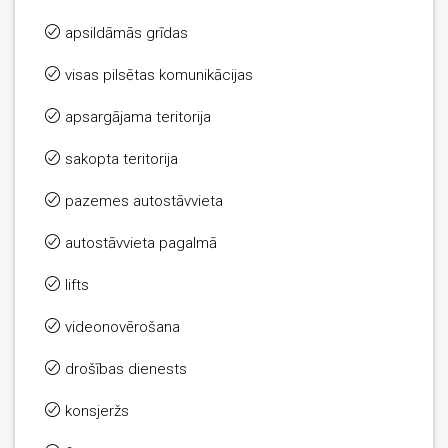
apsildāmās grīdas
visas pilsētas komunikācijas
apsargājama teritorija
sakopta teritorija
pazemes autostāvvieta
autostāvvieta pagalmā
lifts
videonovērošana
drošības dienests
konsjeržs