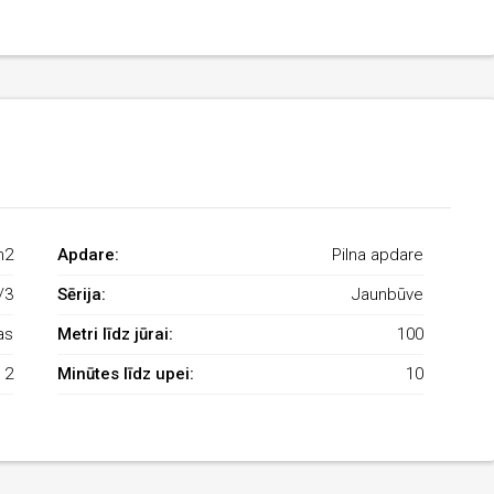
m2
Apdare:
Pilna apdare
/3
Sērija:
Jaunbūve
as
Metri līdz jūrai:
100
2
Minūtes līdz upei:
10