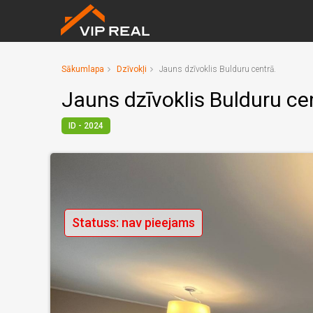
Sākumlapa
Dzīvokļi
Jauns dzīvoklis Bulduru centrā.
Jauns dzīvoklis Bulduru ce
ID - 2024
Statuss: nav pieejams