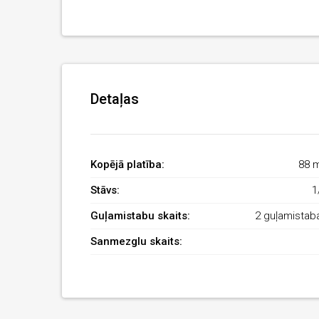
Detaļas
Kopējā platība:
88 
Stāvs:
1
Guļamistabu skaits:
2 guļamistab
Sanmezglu skaits: