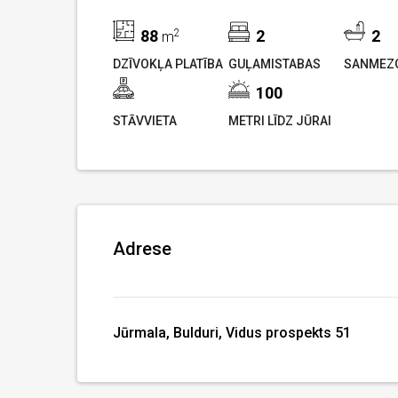
88
2
2
2
m
DZĪVOKĻA PLATĪBA
GUĻAMISTABAS
SANMEZG
100
STĀVVIETA
METRI LĪDZ JŪRAI
Adrese
Jūrmala, Bulduri, Vidus prospekts 51