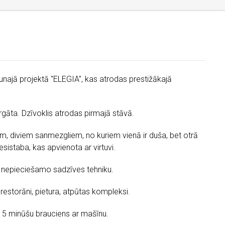
jaunajā projektā "ELEGIA", kas atrodas prestižākajā
rgāta. Dzīvoklis atrodas pirmajā stāvā.
m, diviem sanmezgliem, no kuriem vienā ir duša, bet otrā
esistaba, kas apvienota ar virtuvi.
su nepieciešamo sadzīves tehniku.
, restorāni, pietura, atpūtas kompleksi.
ai 5 minūšu brauciens ar mašīnu.