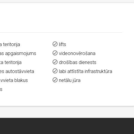
 teritorija
lifts
ijas apgaismojums
videonovērošana
a teritorija
drošības dienests
s autostāvvieta
labi attīstīta infrastruktūra
vvieta blakus
netālu jūra
ts