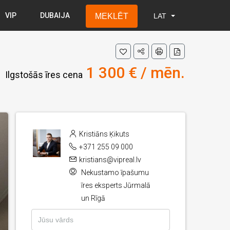
VIP
DUBAIJA
MEKLĒT
LAT
LAT
RUS
ENG
1 300 € / mēn.
Ilgstošās īres cena
Kristiāns Ķikuts
+371 255 09 000
kristians@vipreal.lv
Nekustamo īpašumu
īres eksperts Jūrmalā
un Rīgā