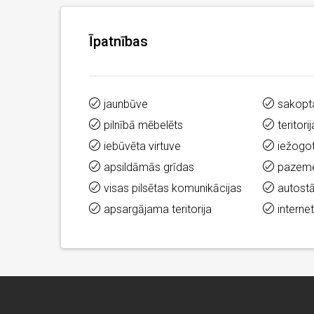
Īpatnības
jaunbūve
sakopta
pilnībā mēbelēts
teritor
iebūvēta virtuve
iežogot
apsildāmās grīdas
pazeme
visas pilsētas komunikācijas
autostā
apsargājama teritorija
interne