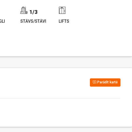
1/3
LI
STĀVS/STĀVI
LIFTS
Parādīt kartē