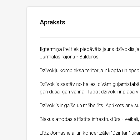
Apraksts
Ilgtermiņa īrei tiek piedāvāts jauns dzīvoklis 
Jūrmalas rajonā - Bulduros.
Dzīvokļu kompleksa teritorija ir kopta un apsa
Dzīvoklis sastāv no halles, divām guļamistabā
gan duša, gan vanna. Tāpat dzīvoklī ir plaša vi
Dzīvoklis ir gaišs un mēbelēts. Aprīkots ar vi
Blakus atrodas attīstīta infrastruktūra - veikali
Līdz Jomas ielai un koncertzālei "Dzintari" tik