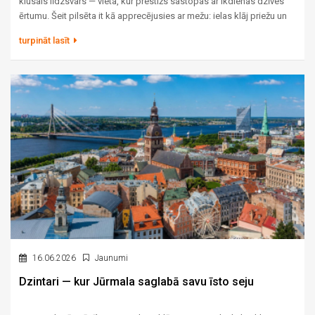
klusais līdzsvars — vieta, kur prestižs sastopas ar ikdienas dzīves
ērtumu. Šeit pilsēta it kā apprecējusies ar mežu: ielas klāj priežu un
ozolu ēnas, no vienas puses šalc jūra, no otras lēni plūst Lielupe.
turpināt lasīt
Tieši šī kombinācija — daba, telpa un visa nepieciešamā
infrastruktūra vienuviet — padara Buldurus par vienu no
pievilcīgākajiem rajoniem ģimenēm, kuras meklē ne tikai īpašumu,
bet vidi, kurā augt paaudzēm.
16.06.2026
Jaunumi
Dzintari — kur Jūrmala saglabā savu īsto seju