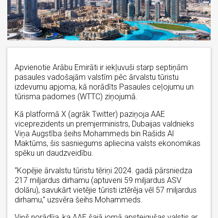
Apvienotie Arābu Emirāti ir iekļuvuši starp septiņām
pasaules vadošajām valstīm pēc ārvalstu tūristu
izdevumu apjoma, kā norādīts Pasaules ceļojumu un
tūrisma padomes (WTTC) ziņojumā.
Kā platformā X (agrāk Twitter) paziņoja AAE
viceprezidents un premjerministrs, Dubaijas valdnieks
Viņa Augstība šeihs Mohammeds bin Rašids Al
Maktūms, šis sasniegums apliecina valsts ekonomikas
spēku un daudzveidību.
“Kopējie ārvalstu tūristu tēriņi 2024. gadā pārsniedza
217 miljardus dirhamu (aptuveni 59 miljardus ASV
dolāru), savukārt vietējie tūristi iztērēja vēl 57 miljardus
dirhamu,” uzsvēra šeihs Mohammeds.
Viņš norādīja, ka AAE šajā jomā apsteigušas valstis ar