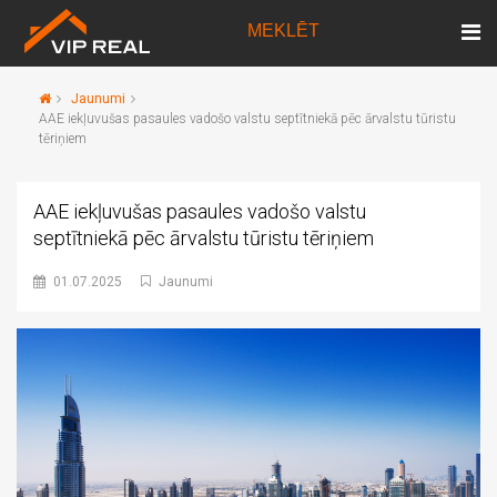
MEKLĒT
Jaunumi
AAE iekļuvušas pasaules vadošo valstu septītniekā pēc ārvalstu tūristu
tēriņiem
AAE iekļuvušas pasaules vadošo valstu
septītniekā pēc ārvalstu tūristu tēriņiem
01.07.2025
Jaunumi