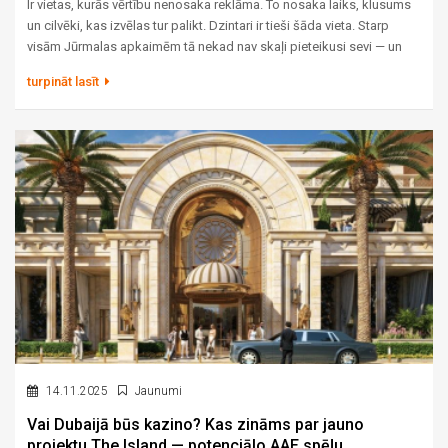
Ir vietas, kurās vērtību nenosaka reklāma. To nosaka laiks, klusums
un cilvēki, kas izvēlas tur palikt. Dzintari ir tieši šāda vieta. Starp
visām Jūrmalas apkaimēm tā nekad nav skaļi pieteikusi sevi — un
tieši tāpēc tās reputācija ir izturējusi gadsimtu pārbaudi. Šeit priežu
turpināt lasīt
mežs sniedzas līdz baltajām kāpām, vēsturiskās villas stāv tajos
pašos zemesgabalos, kur tās uzceltas pirms simts gadiem, un rīta
klusumu pārtrauc vienīgi jūra. Šis raksts ir par to, kas padara
Dzintarus par adresi, kuru izvēlas tie, kam ir iespēja izvēlēties brīvi.
14.11.2025
Jaunumi
Vai Dubaijā būs kazino? Kas zināms par jauno
projektu The Island — potenciālo AAE spēļu