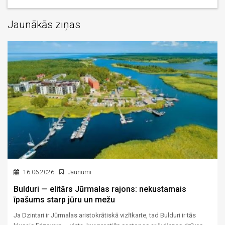
Jaunākās ziņas
16.06.2026
Jaunumi
Bulduri — elitārs Jūrmalas rajons: nekustamais
īpašums starp jūru un mežu
Ja Dzintari ir Jūrmalas aristokrātiskā vizītkarte, tad Bulduri ir tās