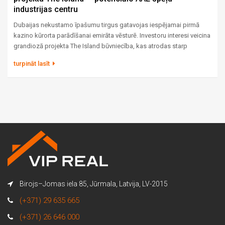
industrijas centru
Dubaijas nekustamo īpašumu tirgus gatavojas iespējamai pirmā
kazino kūrorta parādīšanai emirāta vēsturē. Investoru interesi veicina
grandiozā projekta The Island būvniecība, kas atrodas starp
ikonisko Burj Al Arab un elitāro Bulgari Resort. Lai gan valdība
turpināt lasīt
pagaidām nav oficiāli apstiprinājusi azartspēļu licences
izsniegšanu, faktoru kopums padara šo projektu par vienu no
visvairāk apspriestajiem viesmīlības un nekustamo īpašumu nozarē.
Birojs–Jomas iela 85, Jūrmala, Latvija, LV-2015
(+371) 29 635 665
(+371) 26 646 000