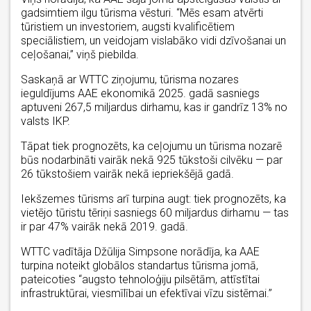
gadsimtiem ilgu tūrisma vēsturi. “Mēs esam atvērti
tūristiem un investoriem, augsti kvalificētiem
speciālistiem, un veidojam vislabāko vidi dzīvošanai un
ceļošanai,” viņš piebilda.
Saskaņā ar WTTC ziņojumu, tūrisma nozares
ieguldījums AAE ekonomikā 2025. gadā sasniegs
aptuveni 267,5 miljardus dirhamu, kas ir gandrīz 13% no
valsts IKP.
Tāpat tiek prognozēts, ka ceļojumu un tūrisma nozarē
būs nodarbināti vairāk nekā 925 tūkstoši cilvēku — par
26 tūkstošiem vairāk nekā iepriekšējā gadā.
Iekšzemes tūrisms arī turpina augt: tiek prognozēts, ka
vietējo tūristu tēriņi sasniegs 60 miljardus dirhamu — tas
ir par 47% vairāk nekā 2019. gadā.
WTTC vadītāja Džūlija Simpsone norādīja, ka AAE
turpina noteikt globālos standartus tūrisma jomā,
pateicoties “augsto tehnoloģiju pilsētām, attīstītai
infrastruktūrai, viesmīlībai un efektīvai vīzu sistēmai.”