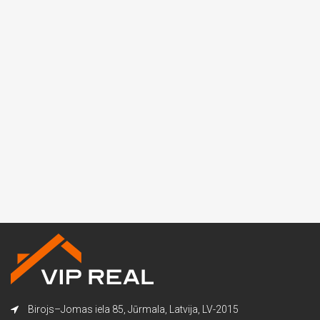
Birojs–Jomas iela 85, Jūrmala, Latvija, LV-2015