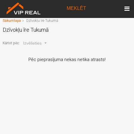
MEKLĒT
Sākumlapa
Dzīvokļu īre Tukumā
Dzīvokļu īre Tukumā
Izvēlieties
Kārtot pēc:
Pēc pieprasījuma nekas netika atrasts!