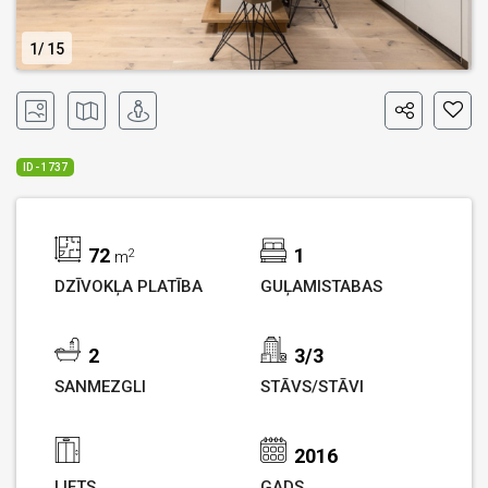
1
15
ID - 1737
72
1
2
m
DZĪVOKĻA PLATĪBA
GUĻAMISTABAS
2
3/3
SANMEZGLI
STĀVS/STĀVI
2016
LIFTS
GADS