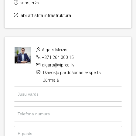
konsjeržs
labi attīstīta infrastruktūra
Aigars Meizis
+371 264 000 15
aigars@vipreal.lv
Dzīvokļu pārdošanas eksperts
Jūrmalā