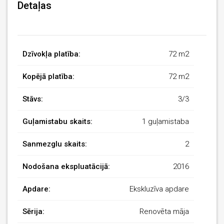
Detaļas
Dzīvokļa platība:
72 m2
Kopējā platība:
72 m2
Stāvs:
3/3
Guļamistabu skaits:
1 guļamistaba
Sanmezglu skaits:
2
Nodošana ekspluatācijā:
2016
Apdare:
Ekskluzīva apdare
Sērija:
Renovēta māja