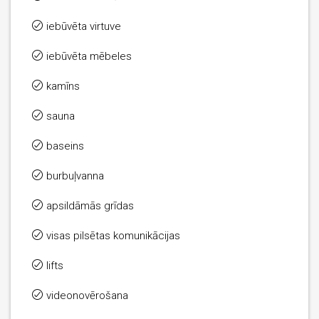
iebūvēta virtuve
iebūvēta mēbeles
kamīns
sauna
baseins
burbuļvanna
apsildāmās grīdas
visas pilsētas komunikācijas
lifts
videonovērošana