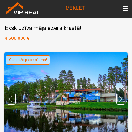
MEKLĒT
Ekskluzīva māja ezera krastā!
4 500 000 €
Cena pēc pieprasījuma!