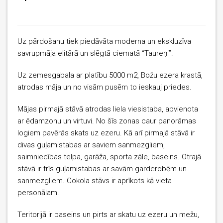
Uz pārdošanu tiek piedāvāta moderna un ekskluzīva
savrupmāja elitārā un slēgtā ciematā “Taureņi”.
Uz zemesgabala ar platību 5000 m2, Božu ezera krastā,
atrodas māja un no visām pusēm to ieskauj priedes.
Mājas pirmajā stāvā atrodas liela viesistaba, apvienota
ar ēdamzonu un virtuvi. No šīs zonas caur panorāmas
logiem pavērās skats uz ezeru. Kā arī pirmajā stāvā ir
divas guļamistabas ar saviem sanmezgliem,
saimniecības telpa, garāža, sporta zāle, baseins. Otrajā
stāvā ir trīs guļamistabas ar savām garderobēm un
sanmezgliem.
Cokola stāvs ir aprīkots kā vieta
personālam.
Teritorijā ir baseins un pirts ar skatu uz ezeru un mežu,