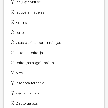
iebūvēta virtuve
iebūvēta mēbeles
kamīns
baseins
visas pilsētas komunikācijas
sakopta teritorija
teritorijas apgaismojums
pirts
iežogota teritorija
slēgts ciemats
2 auto garāža