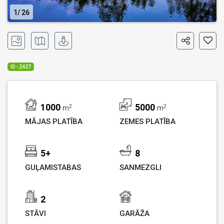
1
26
ID - 2427
1000
5000
2
2
m
m
MĀJAS PLATĪBA
ZEMES PLATĪBA
5+
8
GUĻAMISTABAS
SANMEZGLI
2
STĀVI
GARĀŽA