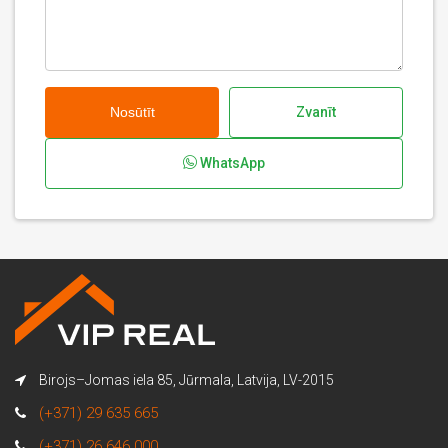
Nosūtīt
Zvanīt
WhatsApp
Birojs–Jomas iela 85, Jūrmala, Latvija, LV-2015
(+371) 29 635 665
(+371) 26 646 000