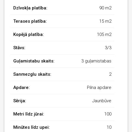
Dzīvokļa platība:
90 m2
Terases platība:
15 m2
Kopējā platība:
105 m2
Stāvs:
3/3
Guļamistabu skaits:
3 guļamistabas
Sanmezglu skaits:
2
Apdare:
Pilna apdare
Sērija:
Jaunbūve
Metri līdz jūrai:
100
Minūtes līdz upei:
10