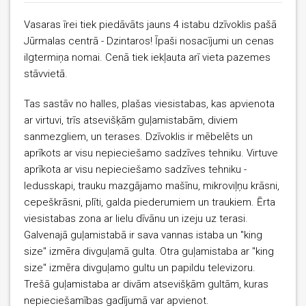
Vasaras īrei tiek piedāvāts jauns 4 istabu dzīvoklis pašā
Jūrmalas centrā - Dzintaros! Īpaši nosacījumi un cenas
ilgtermiņa nomai. Cenā tiek iekļauta arī vieta pazemes
stāvvietā.
Tas sastāv no halles, plašas viesistabas, kas apvienota
ar virtuvi, trīs atsevišķām guļamistabām, diviem
sanmezgliem, un terases. Dzīvoklis ir mēbelēts un
aprīkots ar visu nepieciešamo sadzīves tehniku. Virtuve
aprīkota ar visu nepieciešamo sadzīves tehniku ​​-
ledusskapi, trauku mazgājamo mašīnu, mikroviļņu krāsni,
cepeškrāsni, plīti, galda piederumiem un traukiem. Ērta
viesistabas zona ar lielu dīvānu un izeju uz terasi.
Galvenajā guļamistabā ir sava vannas istaba un "king
size" izmēra divguļamā gulta. Otra guļamistaba ar "king
size" izmēra divguļamo gultu un papildu televizoru.
Trešā guļamistaba ar divām atsevišķām gultām, kuras
nepieciešamības gadījumā var apvienot.