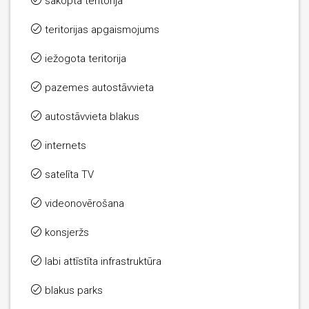
sakopta teritorija
teritorijas apgaismojums
iežogota teritorija
pazemes autostāvvieta
autostāvvieta blakus
internets
satelīta TV
videonovērošana
konsjeržs
labi attīstīta infrastruktūra
blakus parks