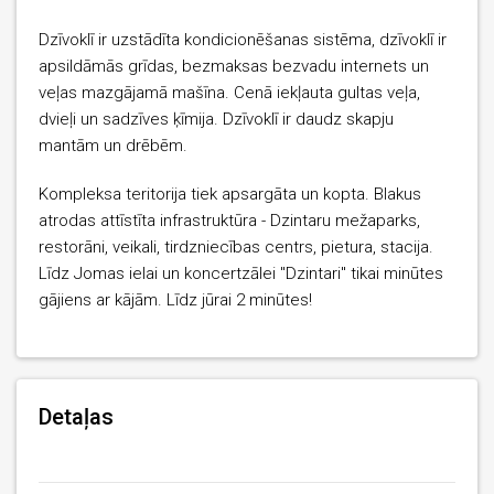
Dzīvoklī ir uzstādīta kondicionēšanas sistēma, dzīvoklī ir
apsildāmās grīdas, bezmaksas bezvadu internets un
veļas mazgājamā mašīna. Cenā iekļauta gultas veļa,
dvieļi un sadzīves ķīmija. Dzīvoklī ir daudz skapju
mantām un drēbēm.
Kompleksa teritorija tiek apsargāta un kopta. Blakus
atrodas attīstīta infrastruktūra - Dzintaru mežaparks,
restorāni, veikali, tirdzniecības centrs, pietura, stacija.
Līdz Jomas ielai un koncertzālei "Dzintari" tikai minūtes
gājiens ar kājām. Līdz jūrai 2 minūtes!
Detaļas