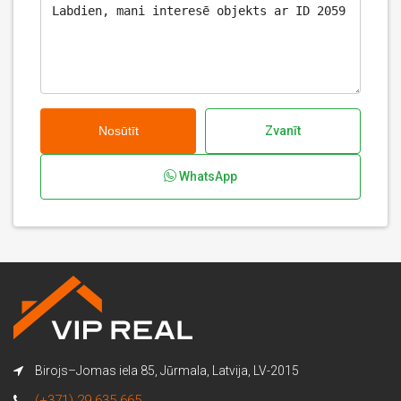
Nosūtīt
Zvanīt
WhatsApp
Birojs–Jomas iela 85, Jūrmala, Latvija, LV-2015
(+371) 29 635 665