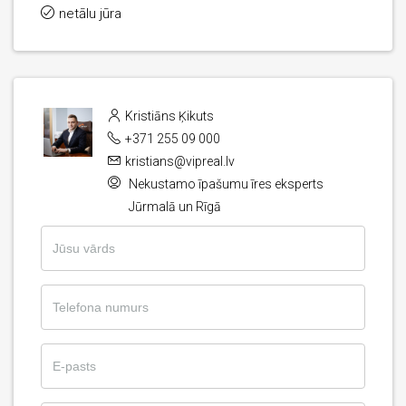
netālu jūra
Kristiāns Ķikuts
+371 255 09 000
kristians@vipreal.lv
Nekustamo īpašumu īres eksperts
Jūrmalā un Rīgā