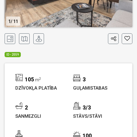
1
11
ID - 2059
105
3
2
m
DZĪVOKĻA PLATĪBA
GUĻAMISTABAS
2
3/3
SANMEZGLI
STĀVS/STĀVI
100