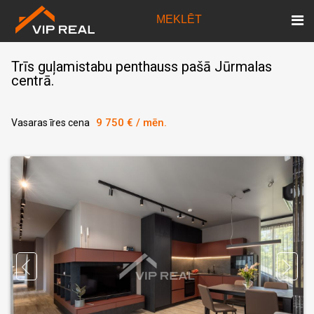
MEKLĒT
Trīs guļamistabu penthauss pašā Jūrmalas
centrā.
9 750 € / mēn.
Vasaras īres cena