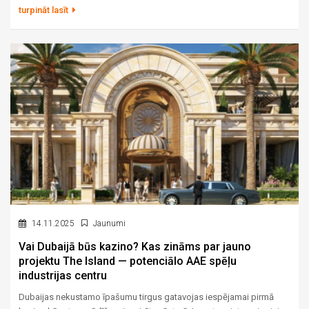
tieši tāpēc tās reputācija ir izturējusi gadsimtu pārbaudi. Šeit priežu
turpināt lasīt
mežs sniedzas līdz baltajām kāpām, vēsturiskās villas stāv tajos
pašos zemesgabalos, kur tās uzceltas pirms simts gadiem, un rīta
klusumu pārtrauc vienīgi jūra. Šis raksts ir par to, kas padara
Dzintarus par adresi, kuru izvēlas tie, kam ir iespēja izvēlēties brīvi.
14.11.2025
Jaunumi
Vai Dubaijā būs kazino? Kas zināms par jauno
projektu The Island — potenciālo AAE spēļu
industrijas centru
Dubaijas nekustamo īpašumu tirgus gatavojas iespējamai pirmā