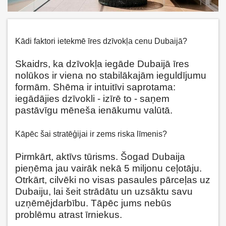
Kādi faktori ietekmē īres dzīvokļa cenu Dubaijā?
Skaidrs, ka dzīvokļa iegāde Dubaijā īres
nolūkos ir viena no stabilākajām ieguldījumu
formām. Shēma ir intuitīvi saprotama:
iegādājies dzīvokli - izīrē to - saņem
pastāvīgu mēneša ienākumu valūtā.
Kāpēc šai stratēģijai ir zems riska līmenis?
Pirmkārt, aktīvs tūrisms. Šogad Dubaija
pieņēma jau vairāk nekā 5 miljonu ceļotāju.
Otrkārt, cilvēki no visas pasaules pārceļas uz
Dubaiju, lai šeit strādātu un uzsāktu savu
uzņēmējdarbību. Tāpēc jums nebūs
problēmu atrast īrniekus.