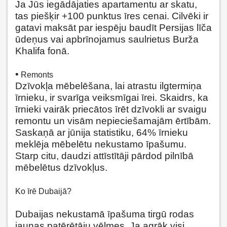
Ja Jūs iegādājaties apartamentu ar skatu,
tas piešķir +100 punktus īres cenai.
Cilvēki ir
gatavi maksāt par iespēju baudīt Persijas līča
ūdeņus vai apbrīnojamus saulrietus Burža
Khalifa fonā.
•
Remonts
Dzīvokļa mēbelēšana, lai atrastu ilgtermiņa
īrnieku, ir svarīga veiksmīgai īrei. Skaidrs, ka
īrnieki vairāk priecātos īrēt dzīvokli ar svaigu
remontu un visām nepieciešamajām ērtībām.
Saskaņā ar jūnija statistiku, 64% īrnieku
meklēja mēbelētu nekustamo īpašumu.
Starp citu, daudzi attīstītāji pārdod pilnībā
mēbelētus dzīvokļus.
Ko īrē Dubaijā?
Dubaijas nekustamā īpašuma tirgū rodas
jaunas patērētāju vēlmes. Ja agrāk visi