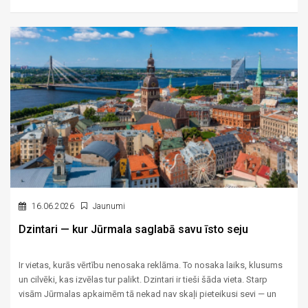
infrastruktūra vienuviet — padara Buldurus par vienu no
pievilcīgākajiem rajoniem ģimenēm, kuras meklē ne tikai īpašumu,
bet vidi, kurā augt paaudzēm.
16.06.2026
Jaunumi
Dzintari — kur Jūrmala saglabā savu īsto seju
Ir vietas, kurās vērtību nenosaka reklāma. To nosaka laiks, klusums
un cilvēki, kas izvēlas tur palikt. Dzintari ir tieši šāda vieta. Starp
visām Jūrmalas apkaimēm tā nekad nav skaļi pieteikusi sevi — un