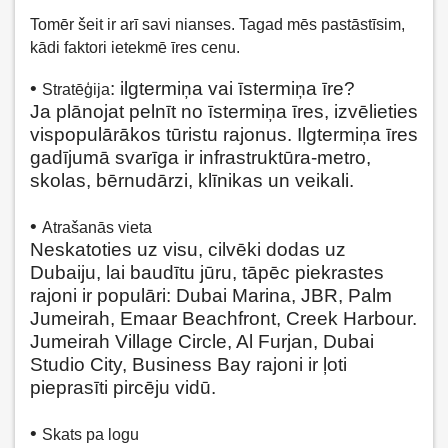
Tomēr šeit ir arī savi nianses. Tagad mēs pastāstīsim,
kādi faktori ietekmē īres cenu.
•
: ilgtermiņa vai īstermiņa īre?
Stratēģija
Ja plānojat pelnīt no īstermiņa īres, izvēlieties
vispopulārākos tūristu rajonus. Ilgtermiņa īres
gadījumā svarīga ir infrastruktūra-metro,
skolas, bērnudārzi, klīnikas un veikali.
•
Atrašanās vieta
Neskatoties uz visu, cilvēki dodas uz
Dubaiju, lai baudītu jūru, tāpēc piekrastes
rajoni ir populāri: Dubai Marina, JBR, Palm
Jumeirah, Emaar Beachfront, Creek Harbour.
Jumeirah Village Circle, Al Furjan, Dubai
Studio City, Business Bay rajoni ir ļoti
pieprasīti pircēju vidū.
•
Skats pa logu