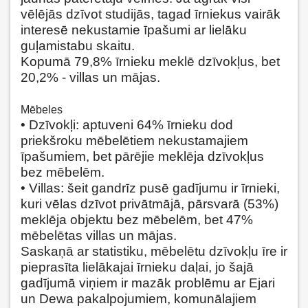
vēlējās dzīvot studijās, tagad īrniekus vairāk
interesē nekustamie īpašumi ar lielāku
guļamistabu skaitu.
Kopumā 79,8% īrnieku meklē dzīvokļus, bet
20,2% - villas un mājas.
Mēbeles
• Dzīvokļi: aptuveni 64% īrnieku dod
priekšroku mēbelētiem nekustamajiem
īpašumiem, bet pārējie meklēja dzīvokļus
bez mēbelēm.
• Villas: šeit gandrīz pusē gadījumu ir īrnieki,
kuri vēlas dzīvot privātmājā, pārsvarā (53%)
meklēja objektu bez mēbelēm, bet 47%
mēbelētas villas un mājas.
Saskaņā ar statistiku, mēbelētu dzīvokļu īre ir
pieprasīta lielākajai īrnieku daļai, jo šajā
gadījumā viņiem ir mazāk problēmu ar Ejari
un Dewa pakalpojumiem, komunālajiem