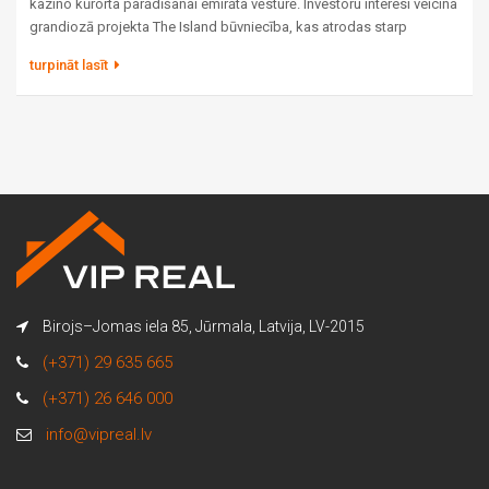
kazino kūrorta parādīšanai emirāta vēsturē. Investoru interesi veicina
grandiozā projekta The Island būvniecība, kas atrodas starp
ikonisko Burj Al Arab un elitāro Bulgari Resort. Lai gan valdība
turpināt lasīt
pagaidām nav oficiāli apstiprinājusi azartspēļu licences
izsniegšanu, faktoru kopums padara šo projektu par vienu no
visvairāk apspriestajiem viesmīlības un nekustamo īpašumu nozarē.
Birojs–Jomas iela 85, Jūrmala, Latvija, LV-2015
(+371) 29 635 665
(+371) 26 646 000
info@vipreal.lv