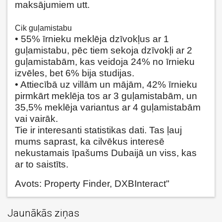
maksājumiem utt.
Cik guļamistabu
• 55% īrnieku meklēja dzīvokļus ar 1
guļamistabu, pēc tiem sekoja dzīvokļi ar 2
guļamistabām, kas veidoja 24% no īrnieku
izvēles, bet 6% bija studijas.
• Attiecībā uz villām un mājām, 42% īrnieku
pirmkārt meklēja tos ar 3 guļamistabām, un
35,5% meklēja variantus ar 4 guļamistabām
vai vairāk.
Tie ir interesanti statistikas dati. Tas ļauj
mums saprast, ka cilvēkus interesē
nekustamais īpašums Dubaijā un viss, kas
ar to saistīts.
Avots: Property Finder, DXBInteract"
Jaunākās ziņas