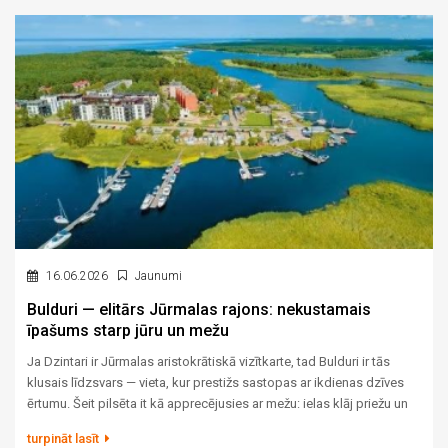
16.06.2026
Jaunumi
Bulduri — elitārs Jūrmalas rajons: nekustamais
īpašums starp jūru un mežu
Ja Dzintari ir Jūrmalas aristokrātiskā vizītkarte, tad Bulduri ir tās
klusais līdzsvars — vieta, kur prestižs sastopas ar ikdienas dzīves
ērtumu. Šeit pilsēta it kā apprecējusies ar mežu: ielas klāj priežu un
ozolu ēnas, no vienas puses šalc jūra, no otras lēni plūst Lielupe.
turpināt lasīt
Tieši šī kombinācija — daba, telpa un visa nepieciešamā