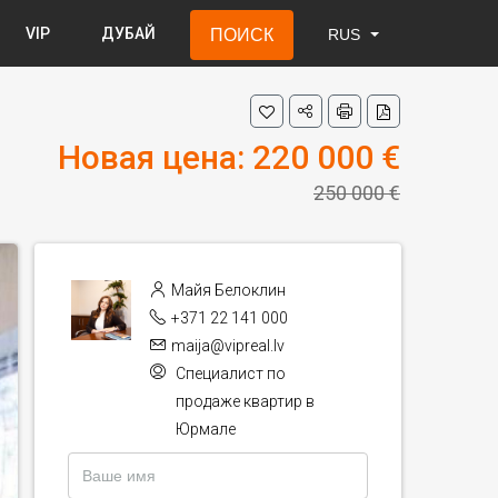
VIP
ДУБАЙ
ПОИСК
RUS
LAT
RUS
ENG
Новая цена: 220 000 €
250 000 €
Майя Белоклин
+371 22 141 000
maija@vipreal.lv
Специалист по
продаже квартир в
Юрмале