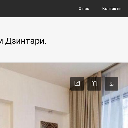
О нас
Контакты
м Дзинтари.