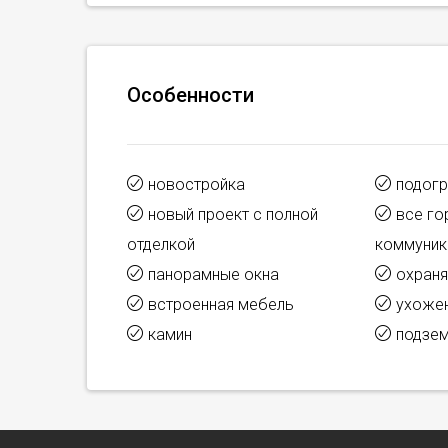
Особенности
новостройка
подогр
новый проект с полной
все го
отделкой
коммуник
панорамные окна
охраня
встроенная мебель
ухожен
камин
подзем